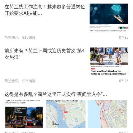
在荷兰找工作注意！越来越多普通岗位
开始要求AI技能…
荷兰快讯 915阅读
07-26
前所未有？荷兰下周或迎历史首次“第4
次热浪”
荷兰快讯 926阅读
07-26
这得是有多乱？荷兰这里正式实行“夜间禁入令”…