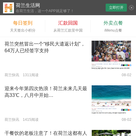
荷兰生活网
立即打开
下拉刷新
在荷兰生活，这一个APP就足够了！
每日签到
汇款回国
外卖点餐
天天签出小积分
从荷兰汇款至中国
iMenu点餐
荷兰突然冒出一个“移民大遣返计划”，
64万人已经签字支持
荷兰快讯 1311阅读
08-02
迎来今年第四次热浪！荷兰未来几天最
高33℃，八月中开始…
荷兰快讯 1415阅读
08-02
干餐饮的老板注意了！在荷兰这都有人