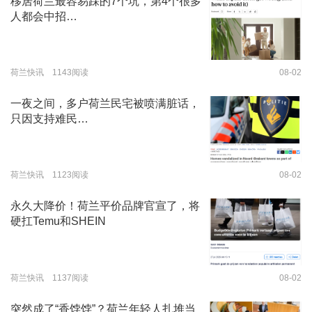
移居荷兰最容易踩的7个坑，第4个很多
人都会中招…
荷兰快讯 1143阅读
08-02
一夜之间，多户荷兰民宅被喷满脏话，
只因支持难民…
荷兰快讯 1123阅读
08-02
永久大降价！荷兰平价品牌官宣了，将
硬扛Temu和SHEIN
荷兰快讯 1137阅读
08-02
突然成了“香饽饽”？荷兰年轻人扎堆当