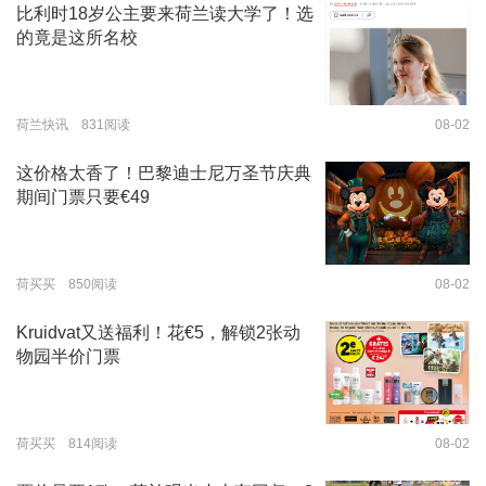
比利时18岁公主要来荷兰读大学了！选
的竟是这所名校
荷兰快讯 831阅读
08-02
这价格太香了！巴黎迪士尼万圣节庆典
期间门票只要€49
荷买买 850阅读
08-02
Kruidvat又送福利！花€5，解锁2张动
物园半价门票
荷买买 814阅读
08-02