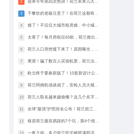
迎来今年第四次热浪！荷兰未来几天最高33℃，八月中开始…
2
干餐饮的老板注意了！在荷兰这都有人偷，全过程很淡定
3
难了！不仅仅大城市租房难，中小城市的房租开始暴涨
4
太香了！每月房租仅65欧，荷兰推出学生住宿优惠福利…
5
荷兰人口突然慢下来了！原因曝光，不是因为没人生孩子
6
离谱！骗了数百人买假机票，荷兰法院竟然没判他坐牢
7
欧元终于要换新版了！10套新设计公布，你最喜欢哪一款？
8
荷兰阿姆机场谈崩了，安检人员大规模停工越来越近…
9
荷兰人取名越来越偷懒？这几个名字几乎满大街都是
10
全球"最强"护照排名公布！荷兰前三，中国护照进步很大
11
移居荷兰最容易踩的7个坑，第4个很多人都会中招…
12
一夜之间，多户荷兰民宅被喷满脏话，只因支持难民…
13