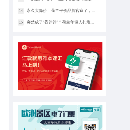
永久大降价！荷兰平价品牌官宣了，将硬扛Temu和SHEIN
14
突然成了“香饽饽”？荷兰年轻人扎堆当老师，发生了什么？
15