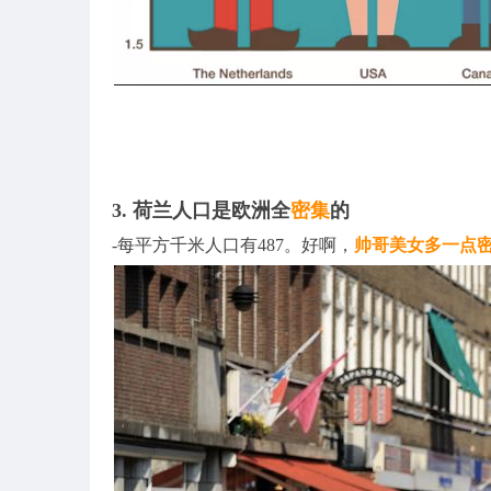
3. 荷兰人口是欧洲全
密集
的
-每平方千米人口有487。好啊，
帅哥美女多一点密