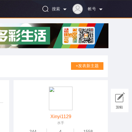
搜索
帐号
+发表新主题
Xinyi1129
水手
244
4
1558