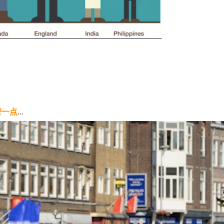
一点.
..