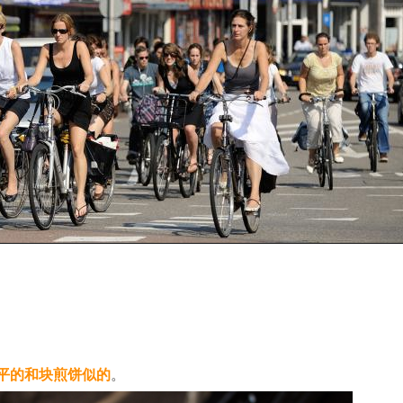
平的和块煎饼似的
。