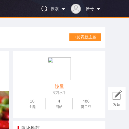
搜索
帐号
+发表新主题
辣屋
实习水手
16
4
486
主题
回帖
荷兰豆
版块推荐