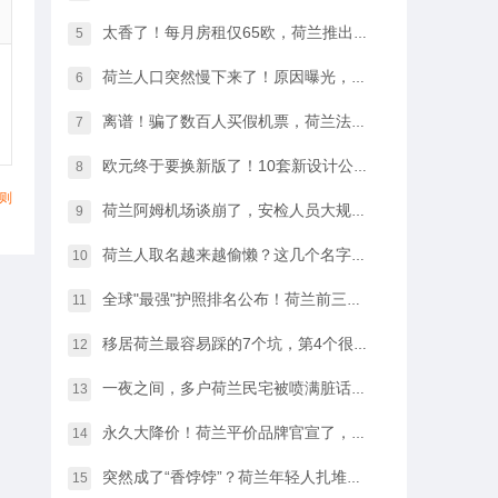
太香了！每月房租仅65欧，荷兰推出学生住宿优惠福利…
5
荷兰人口突然慢下来了！原因曝光，不是因为没人生孩子
6
离谱！骗了数百人买假机票，荷兰法院竟然没判他坐牢
7
欧元终于要换新版了！10套新设计公布，你最喜欢哪一款？
8
则
荷兰阿姆机场谈崩了，安检人员大规模停工越来越近…
9
荷兰人取名越来越偷懒？这几个名字几乎满大街都是
10
全球"最强"护照排名公布！荷兰前三，中国护照进步很大
11
移居荷兰最容易踩的7个坑，第4个很多人都会中招…
12
一夜之间，多户荷兰民宅被喷满脏话，只因支持难民…
13
永久大降价！荷兰平价品牌官宣了，将硬扛Temu和SHEIN
14
突然成了“香饽饽”？荷兰年轻人扎堆当老师，发生了什么？
15