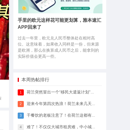
手里的欧元这样花可能更划算，雅本速汇
APP回来了
过去一年里，欧元兑人民币整体处在相对高
位。这意味着，如果收入同样是一份，但来源
是欧洲，那么在换算成人民币之后，能拿到的
实际价值会更高一些。
本周热帖排行
荷兰突然冒出一个“移民大遣返计划”，64万人已经签字支持
1
报
迎来今年第四次热浪！荷兰未来几天最高33℃，八月中开始…
2
干餐饮的老板注意了！在荷兰这都有人偷，全过程很淡定
3
难了！不仅仅大城市租房难，中小城市的房租开始暴涨
4