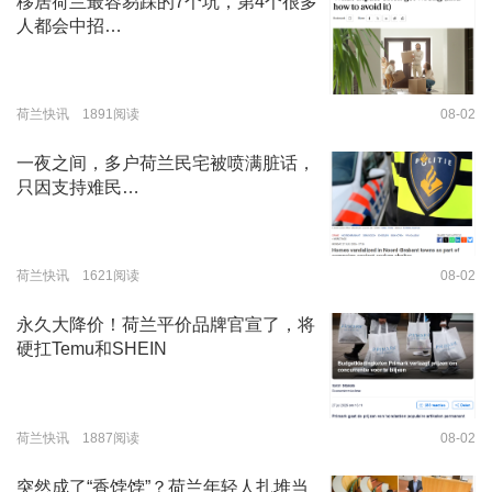
移居荷兰最容易踩的7个坑，第4个很多
人都会中招…
荷兰快讯 1891阅读
08-02
一夜之间，多户荷兰民宅被喷满脏话，
只因支持难民…
荷兰快讯 1621阅读
08-02
永久大降价！荷兰平价品牌官宣了，将
硬扛Temu和SHEIN
荷兰快讯 1887阅读
08-02
突然成了“香饽饽”？荷兰年轻人扎堆当