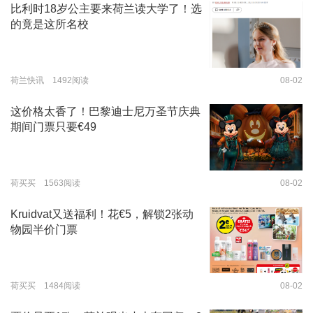
比利时18岁公主要来荷兰读大学了！选
的竟是这所名校
荷兰快讯 1492阅读
08-02
这价格太香了！巴黎迪士尼万圣节庆典
期间门票只要€49
荷买买 1563阅读
08-02
Kruidvat又送福利！花€5，解锁2张动
物园半价门票
荷买买 1484阅读
08-02