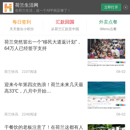
荷兰生活网
立即打开
下拉刷新
在荷兰生活，这一个APP就足够了！
每日签到
汇款回国
外卖点餐
天天签出小积分
从荷兰汇款至中国
iMenu点餐
荷兰突然冒出一个“移民大遣返计划”，
64万人已经签字支持
荷兰快讯 2107阅读
08-02
迎来今年第四次热浪！荷兰未来几天最
高33℃，八月中开始…
荷兰快讯 2246阅读
08-02
干餐饮的老板注意了！在荷兰这都有人