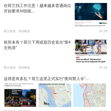
在荷兰找工作注意！越来越多普通岗位
开始要求AI技能…
荷兰快讯 920阅读
07-26
前所未有？荷兰下周或迎历史首次“第4
次热浪”
荷兰快讯 929阅读
07-26
这得是有多乱？荷兰这里正式实行“夜间禁入令”…