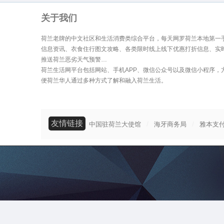
关于我们
荷兰老牌的中文社区和生活消费类综合平台，每天网罗荷兰本地第一
信息资讯、衣食住行图文攻略、各类限时线上线下优惠打折信息、实
推送荷兰恶劣天气预警…
荷兰生活网平台包括网站、手机APP、微信公众号以及微信小程序，
便荷兰华人通过多种方式了解和融入荷兰生活。
友情链接
/
/
中国驻荷兰大使馆
海牙商务局
雅本支