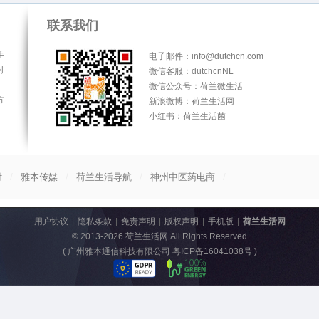
联系我们
手
电子邮件：info@dutchcn.com
时
微信客服：dutchcnNL
微信公众号：荷兰微生活
方
新浪微博：荷兰生活网
小红书：荷兰生活菌
/
/
/
/
付
雅本传媒
荷兰生活导航
神州中医药电商
用户协议
|
隐私条款
|
免责声明
|
版权声明
|
手机版
|
荷兰生活网
© 2013-2026
荷兰生活网
All Rights Reserved
(
广州雅本通信科技有限公司 粤ICP备16041038号
)