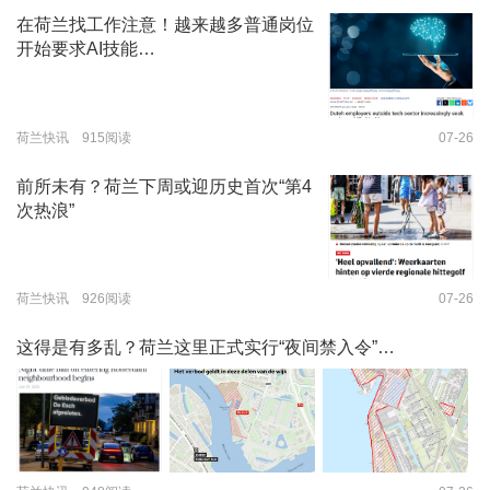
在荷兰找工作注意！越来越多普通岗位
开始要求AI技能…
荷兰快讯 915阅读
07-26
前所未有？荷兰下周或迎历史首次“第4
次热浪”
荷兰快讯 926阅读
07-26
这得是有多乱？荷兰这里正式实行“夜间禁入令”…