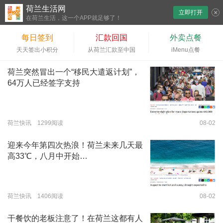
荷兰生活网
立即打开
下拉刷新
在荷兰生活，这一个APP就足够了！
每日签到
汇款回国
外卖点餐
天天签出小积分
从荷兰汇款至中国
iMenu点餐
荷兰突然冒出一个“移民大遣返计划”，
64万人已经签字支持
荷兰快讯 1299阅读
08-02
迎来今年第四次热浪！荷兰未来几天最
高33℃，八月中开始…
荷兰快讯 1406阅读
08-02
干餐饮的老板注意了！在荷兰这都有人