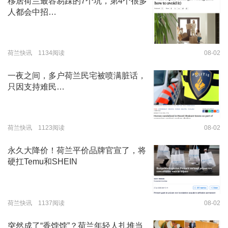
移居荷兰最容易踩的7个坑，第4个很多
人都会中招…
荷兰快讯 1134阅读
08-02
一夜之间，多户荷兰民宅被喷满脏话，
只因支持难民…
荷兰快讯 1123阅读
08-02
永久大降价！荷兰平价品牌官宣了，将
硬扛Temu和SHEIN
荷兰快讯 1137阅读
08-02
突然成了“香饽饽”？荷兰年轻人扎堆当