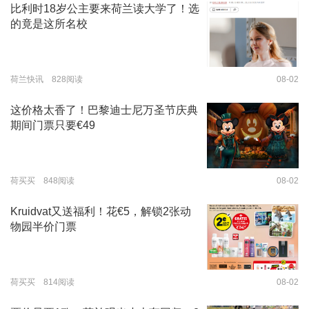
比利时18岁公主要来荷兰读大学了！选
的竟是这所名校
荷兰快讯 828阅读
08-02
这价格太香了！巴黎迪士尼万圣节庆典
期间门票只要€49
荷买买 848阅读
08-02
Kruidvat又送福利！花€5，解锁2张动
物园半价门票
荷买买 814阅读
08-02