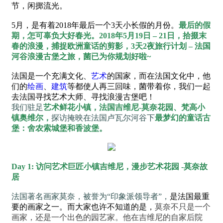
节，闲掷流光。
5月，是有着2018年最后一个3天小长假的月份。
最后的假
期，怎可辜负大好春光。
2018年5月19日 – 21日，
拾掇末
春的浪漫，捕捉欧洲童话的剪影，
3天2夜旅行计划 – 法国
河谷浪漫古堡之旅，
菌已为你规划好啦~
法国是一个充满文化、
艺术
的国家，而在法国文化中，他
们的
绘画
、
建筑
等都使人再三回味，菌带着你，我们一起
去法国寻找艺术大师、寻找浪漫古堡吧！
我们驻足
艺术鲜花小镇，法国吉维尼-莫奈花园、梵高小
镇奥维尔，
探访掩映在法国卢瓦尔河谷下
最梦幻的童话古
堡：舍农索城堡和香波堡。
Day 1:
访问艺术巨匠小镇吉维尼
，
漫步艺术花园 -
莫奈故
居
法国著名画家莫奈，被誉为“印象派领导者”，
是法国最重
要的画家之一。而大家也许不知道的是，
莫奈不只是一个
画家，
还是一个出色的园艺家。
他在吉维尼的自家后院