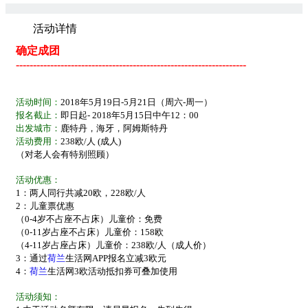
活动详情
确定成团
-------------------------------------------------------------------
活动时间
：
2018
年5
月19日-5月21日（周六
-
周一）
报名截止：
即日起
- 2018
年5
月15日中午
12
：
00
出发城市：
鹿特丹，海牙，阿姆斯特丹
活动费用：
238
欧
/
人
(
成人
)
（对老人会有特别照顾）
活动优惠：
1：两人同行共减20欧，228
欧/人
2：儿童票优惠
（0-4岁不占座不占床）儿童价：免费
（0-11岁占座不占床）儿童价
：158欧
（4-11岁占座占床）儿童价：238
欧/人
（成人价）
3：通过
荷兰
生活网APP报名立减3欧元
4：
荷兰
生活网3欧活动抵扣券可叠加使用
活动须知：