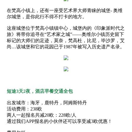
在梵高小镇上，
还有一座受艺术界大师青睐的城堡
- 奥维
尔城堡，
是你此行不得不打卡的地方。
这座城堡位于梵高小镇镇中心，
城堡内的《印象派时代之
旅》
将带你追寻在“艺术家之城”——
奥维尔小镇历史留下
标记的大师们的足迹，
莫奈，梵高杜，比尼，毕沙罗，艾
尚…
该城堡和它的花园
已于1987年被写入历史遗产名录。
短途3天2夜，酒店早餐交通全包
出发城市：海牙，鹿特丹，阿姆斯特丹
活动费用：238欧
两人一起报名共减20欧：228欧/人
通过我们APP报名的小伙伴还可以享受减3欧优惠！