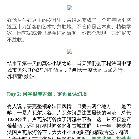
在他居住在这里的岁月里，
吉维尼变成了一个每年吸引将
近
五十万游客的艺术朝拜胜地。
不管你是艺术家、植物学
家、园艺家
或者只是单纯的游客，
你都会发现，吉维尼美
不胜收。
结束了第一天的莫奈小镇之旅，当天我们会下榻法国中部
城市奥尔良的3星/4星酒店，为明天一整天的古堡之行，
养精蓄锐啦~
Day 2:
河谷浪漫古堡，邂逅童话幻境
有人说，要完整领略法国风情，只要去两个地方，一是巴
黎，一是卢瓦尔河谷。卢瓦尔河是法国最长的河流，总长
1020公里。卢瓦尔河谷位于河流中下游，这一带不仅盛产
葡萄酒，还拥有举世闻名的和古城堡群。每一年，掩映在
法国卢瓦尔河谷下，大大小小200多座的精致古堡，都吸
引着无数人前往这童话般的梦幻国度。
而菌此次，挑选出