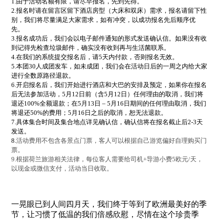
1.由于活动名额有限，请尽早报名，先到先得。
2.报名时请在留言区留下酒店房型（大床和双床）需求，报名请留下性
别，我们将尽量满足大家需求，如有冲突，以成功报名先后顺序优
先。
3.报名成功后，我们会以电子邮件通知的形式发送确认信。如果没有收
到记得先检查垃圾邮件，确实没有收到再与生活菌联系。
4.在我们的系统提交报名后，请5天内付款，否则报名无效。
5.本团30人成团发车，如未成团，我们会在活动日后的一周之内给大家
进行全数原路径退款。
6.开启报名后，我们开始进行酒店和大巴的安排及预定，如果你在报名
后无法参加活动，5月12日前（含5月12日）任何理由的取消，我们将
退还100%全额退款；在5月13日 – 5月16日期间的任何理由取消，我们
将退还50%的费用；5月16日之后的取消，恕无法退款。
7.
具体集合时间及集合地点详见确认信，确认信将在报名截止后2-3天
发送。
8.
活动费用不包含各景点门票，客人可以根据自己游览偏好自理购买门
票。
9.根据荷兰旅游相关法律，每位客人需要给司机+导游小费5欧元/天，
以现金或微信支付，活动当日收取。
一晃眼已到人间四月天，
我们终于等到了欧洲最美好的季
节，
让习惯了低温的我们倍感欣慰，
尽情在这个珍贵季