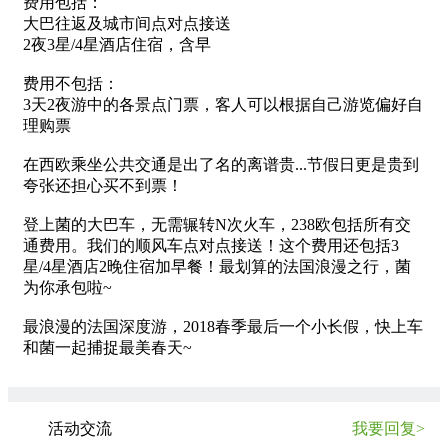
费用包括：
大巴往返及城市间点对点接送
2夜3星/4星酒店住宿，含早
费用不包括：
3天2夜游中的各景点门票，客人可以根据自己游览偏好自
理购票
在西欧乘坐公共交通是出了名的离谱贵...
节假日更是贵到
夸张还担心买不到票！
登上菌的大巴车，
无需辗转N次火车，
238欧包括所有交
通费用。
我们的顺风车点对点接送！
这个费用还包括3
星/4星酒店
2晚住宿加早餐！
最划算的法国浪漫之行，
菌
为你承包啦~
最浪漫的法国深度游，2018春季最后一个小长假，快上车
和菌一起捕捉最美春天~
活动交流
我要回复>