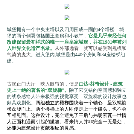
城堡拥有一个中央主塔以及四周围成一圈的4个塔楼，城
堡的两个侧翼包括国王套房和小教堂，
它是几乎未经任何
改建保留最初样式的唯一一座皇家城堡，并在1981年被列
入世界文化遗产名录。
从外部远看，就可以感受到规模和
气势的庞大
。进入堡内,城堡是由440个房间和84座楼梯组
建。
古堡正门大厅，映入眼帘的，便是
由达•芬奇设计 - 建筑
史上一绝的著名的“双旋梯”。
除了它交错的空间感和独立
的线条感给人带来极强的视觉享受，双旋梯的设计故事也
颇具戏剧化。
两组独立的楼梯围绕着一个轴心，呈双螺旋
状盘旋而上。两个楼梯上的人即使走上一个碰头，也不会
互相见面。这种设计，完全避免了王后与弗朗索瓦一世情
人正面相遇而引起的尴尬。看来情人并非完全一无是处，
还能为建筑设计贡献相应的灵感。