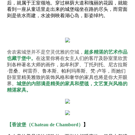
后，就属于王室领地。穿过林荫大道和瑰丽的花园，就能
看到一座从童话里走出来的城堡端坐在路的尽头，而背面
则是依水而建，水波倒映着湖心岛，影姿绰约。
舍农索城堡并不是空灵优雅的空城，
超多精湛的艺术作品
也藏于堡中。
在这里你将在女主人们的客厅及卧室里欣赏
到各种著名大师的画作，如牟利罗、丁托列托、尼古拉斯
·普桑、柯雷乔、鲁本斯、帕利玛蒂斯、梵·卢等，而她们
卧室里精美雅致的装饰风格和奢华的家具也将是你大开眼
界。
城堡的内部满是精美的家具和壁毯，文艺复兴风格的
精湛家具。
【
香波堡（
Chateau de Chambord）
】