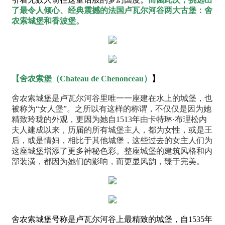
了最令人倾心、经典震撼的
法国卢瓦尔河谷两大古堡：
舍
农索城堡和香波堡。
【
舍农索堡（
Chateau de Chenonceau
）
】
舍农索城堡是卢瓦尔河谷里唯一一座建在水上的城堡，也
被称为“女人堡”。之所以有这样的称谓，不仅仅是因为她
精致玲珑的外观，更因为她自1513年由卡特琳·布理松内
夫人建成以来，历届的所有城堡主人，都为女性，或是王
后，或是情妇，相比于其他城堡，这些过去的女主人们为
这座城堡增添了更多神秘色彩。整座城堡的建筑风格和内
部装潢，都因为她们的影响，而
更显风韵，臻于完美。
舍农索城堡号称是卢瓦尔河谷上最精致的城堡，自1535年