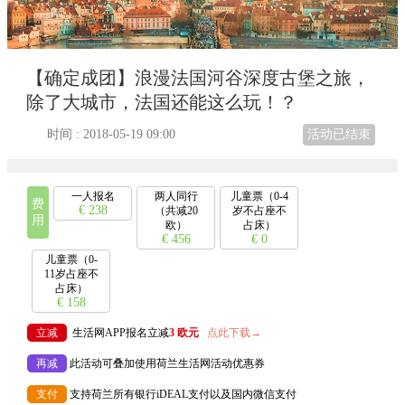
【确定成团】浪漫法国河谷深度古堡之旅，
除了大城市，法国还能这么玩！？
时间 : 2018-05-19 09:00
活动已结束
一人报名
两人同行
儿童票（0-4
费
€ 238
（共减20
岁不占座不
用
欧）
占床）
€ 456
€ 0
儿童票（0-
11岁占座不
占床）
€ 158
立减
生活网APP报名立减
3 欧元
点此下载→
再减
此活动可叠加使用荷兰生活网活动优惠券
支付
支持荷兰所有银行iDEAL支付以及国内微信支付