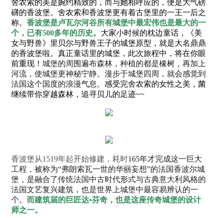
舍农索的美是婉约精致的，而与她相呼应的，便是大气磅
礴的香波堡。舍农索和香波堡更有着古堡里的一王一后之
称。
香波堡是卢瓦尔河谷所有城堡中最宏伟也是最大的一
个，已有500多年的历史。
大家小时候的枕边童话，《美
女与野兽》里贝尔与野兽王子的城堡原型，就是大名鼎鼎
的香波堡啦。真正童话里的城堡，此次旅程中，将在你眼
前重现！
城堡的周围遍布森林，种植的都是橡树，再加上
河流，使城堡更神秘宁静。漫步于城堡四周，就会感觉到
法国这个国度的浪漫气息。
感受完舍农索的女性之美，菌
继续带你穿越森林，追寻贝儿的足迹~~
香波堡从1519年起开始修建，耗时
165年才完成这一巨大
工程，
被称为“弗朗索瓦一世的华丽妄想”的法国香波尔城
堡，是融合了传统法国中古时代形式与古典意大利风格的
法国文艺复兴建筑，也是世界上城堡中最容易辨认的一
个。
而建筑届的巨匠
达•芬奇，也是这座传奇城堡的设计
师之一。