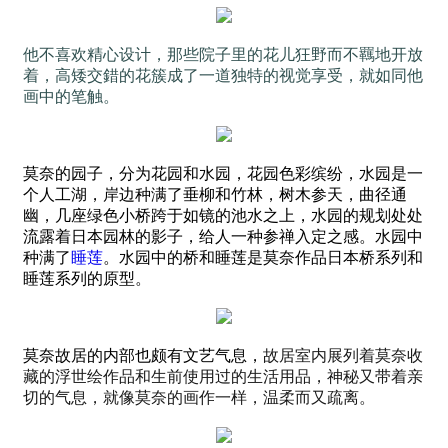
他不喜欢精心设计，
那些院子里的花儿狂野而不羈地开放
着，
高矮交錯的花簇成了一道独特的视觉享受，
就如同他
画中的笔触。
莫奈的园子，分为花园和水园，花园色彩缤纷，水园是一
个人工湖，岸边种满了垂柳和竹林，树木参天，曲径通
幽，几座绿色小桥跨于如镜的池水之上，水园的规划处处
流露着日本园林的影子，给人一种参禅入定之感。水园中
种满了
睡莲
。水园中的桥和睡莲是莫奈作品日本桥系列和
睡莲系列的原型。
莫奈故居的内部也颇有文艺气息，
故居室内展列着莫奈收
藏的浮世绘作品和生前使用过的生活用品，神秘又带着亲
切的气息，就像莫奈的画作一样，温柔而又疏离。