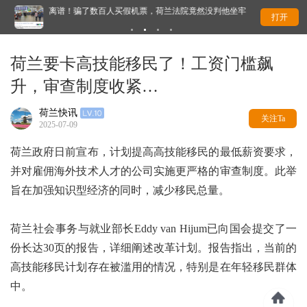
离谱！骗了数百人买假机票，荷兰法院竟然没判他坐牢
迎
打开
始
荷兰要卡高技能移民了！工资门槛飙
升，审查制度收紧…
荷兰快讯
关注Ta
2025-07-09
荷兰政府日前宣布，计划提高高技能移民的最低薪资要求，
并对雇佣海外技术人才的公司实施更严格的审查制度。此举
旨在加强知识型经济的同时，减少移民总量。
荷兰社会事务与就业部长Eddy van Hijum已向国会提交了一
份长达30页的报告，详细阐述改革计划。报告指出，当前的
高技能移民计划存在被滥用的情况，特别是在年轻移民群体
中。