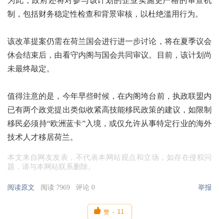
为此，政府还将对参与该计划的企业实施更严格的审查机
制，包括财务稳定性检查和背景审核，以杜绝滥用行为。
该改革提案仍需在荷兰国会进行进一步讨论，将在夏季议会
休会结束后，由看守内阁与国会共同审议。目前，该计划尚
未最终敲定。
值得注意的是，今年早些时候，在内阁垮台前，执政联盟内
已有两个政党提出类似收紧高技能移民政策的建议，如限制
移民必须持“欧洲蓝卡”入境，或仅允许从事特定行业的海外
技术人才移居荷兰。
本文来自网友发表，不代表本网站观点和立场，如存在侵权问
题，请与本网站联系删除。
阅读原文
阅读 7969
评论 0
举报

11
赞