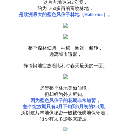
这片占地达
542公顷，
约为
1360多亩的富饶林地，
是欧洲最大的蓝色风信子林地（
Hallerbos
）
。
整个森林低调、神秘、幽远、僻静，
远离城市喧嚣，
静悄悄地绽放着比利时春天最美的一面。
尽管整个林地美如仙境，
但却鲜为外人所知。
因为蓝色风信子的花期非常短暂，
整个绽放期只有
4月下旬到5月初的2-3周。
所以这片林地像秘密一般被低调地保守着，
很少有太多游客来踏足。