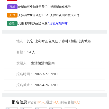
再减
此活动可叠加使用荷兰生活网活动优惠券
支付
支持荷兰所有银行iDEAL支付以及国内微信支付
条款
凡报名即视为完全同意
“活动免责声明”
地点 :
其它 比利时蓝色风信子森林+加斯比克城堡
名额 :
94 人
发起人 :
生活菌活动指南
报名时间 :
2018-3-27 09:00
报名截止 :
2018-4-26 06:00
报名信息
(报名
104人
,通过
94人
,剩余名额
0人
)