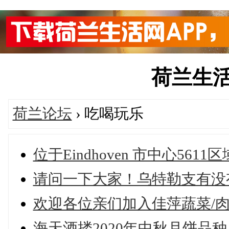
荷兰生活网'
荷兰论坛
› 吃喝玩乐
位于Eindhoven 市中心56
请问一下大家！乌特勒支有没
欢迎各位亲们加入佳萍蔬菜/肉
海天酒搂2020年中秋月饼品种