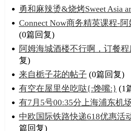
勇和麻辣烫&烧烤Sweet Asia a
Connect Now商务精英
(0篇回复)
阿姆海城酒楼不行啊，订餐程
复)
来自栀子花的帖子
(0篇回复)
有空在屋里坐吃哒{:馋嘴:}
(1
有7月5号00:35分上海浦东
中欧国际铁路快递618优惠
篇回复)