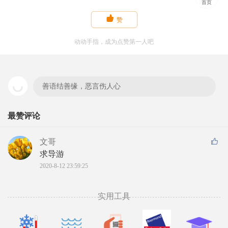
首页

赞
动动手指，成为点赞第一人吧
善语结善缘，恶言伤人心
最赞评论
文哥
求导游
2020-8-12 23:59:25
实用工具