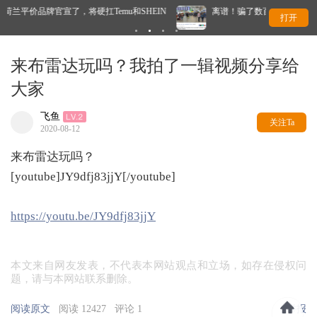
emu和SHEIN
离谱！骗了数百人买假机票，荷兰法院竟然没判他坐牢
打开
来布雷达玩吗？我拍了一辑视频分享给
大家
飞鱼
关注Ta
2020-08-12
来布雷达玩吗？
[youtube]JY9dfj83jjY[/youtube]
https://youtu.be/JY9dfj83jjY
本文来自网友发表，不代表本网站观点和立场，如存在侵权问
题，请与本网站联系删除。
阅读原文
阅读 12427
评论 1
举报