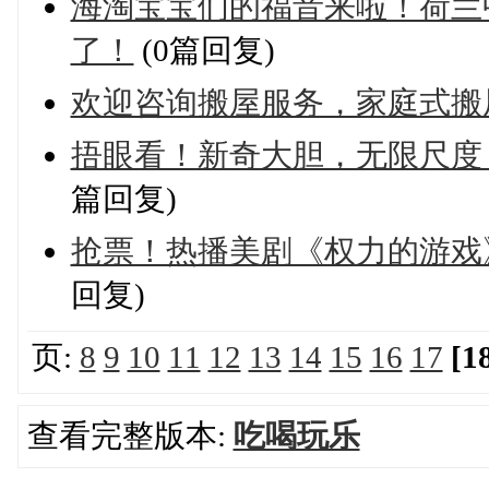
海淘宝宝们的福音来啦！荷兰
了！
(0篇回复)
欢迎咨询搬屋服务，家庭式搬
捂眼看！新奇大胆，无限尺度
篇回复)
抢票！热播美剧《权力的游戏》
回复)
页:
8
9
10
11
12
13
14
15
16
17
[1
查看完整版本:
吃喝玩乐