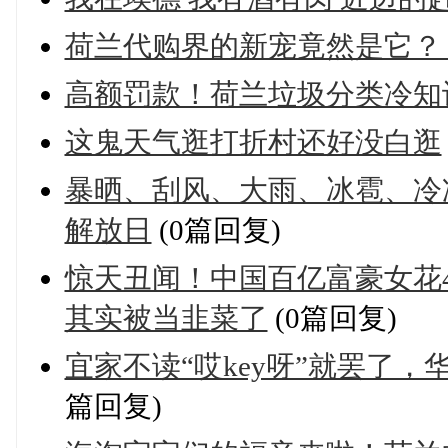
荷兰代购界的新宠竟然是它？！
高额罚款！荷兰垃圾分类冷知
这鬼天气逛打折村还好没白逛
暴晒、刮风、大雨、冰雹、冷
解放日
(0篇回复)
惊天丑闻！中国百亿富豪女花4
其实被当韭菜了
(0篇回复)
宜家不读“哎key呀”就罢了，
篇回复)