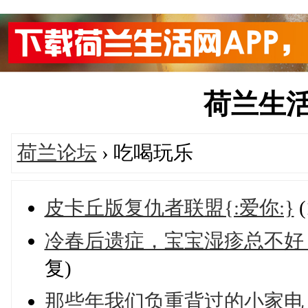
荷兰生活网'
荷兰论坛
› 吃喝玩乐
皮卡丘版复仇者联盟{:爱你:}
冷春后遗症，宝宝湿疹总不好
复)
那些年我们负重背过的小家电