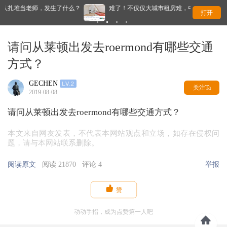
什么？
难了！不仅仅大城市租房难，中小城市的房租开始暴涨
打开
请问从莱顿出发去roermond有哪些交通
方式？
GECHEN
关注Ta
2019-08-08
请问从莱顿出发去roermond有哪些交通方式？
本文来自网友发表，不代表本网站观点和立场，如存在侵权问
题，请与本网站联系删除。
阅读原文
阅读 21870
评论 4
举报

赞
动动手指，成为点赞第一人吧