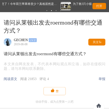
然是…
为了救3只小猫，荷兰铁路停运数小时！最后结局太暖了
打开
请问从莱顿出发去roermond有哪些交通
方式？
GECHEN
关注Ta
2019-08-08
请问从莱顿出发去roermond有哪些交通方式？
本文来自网友发表，不代表本网站观点和立场，如存在侵权问
题，请与本网站联系删除。
阅读原文
阅读 21853
评论 4
举报

赞
动动手指，成为点赞第一人吧