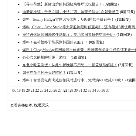
【寻味荷兰】新鲜出炉的韩国烧烤餐厅试吃报告！
(0篇回复)
迪斯尼小镇，千堡之国，小法兰西…这辈子能去1次就无憾了
(0篇回复)
爆料 | Tommy Hilfiger官网50%优惠， GIGI同款半价到手！
(1篇回复)
爆料 | Chloe，Acne Studio等大牌服饰限时低至4折，还有额外8折优惠码
鹿特丹这家韩国烧烤任吃餐厅，专治黑洞胃钱包空综合症~
(1篇回复)
爆料！在荷兰终于能买到韩国的衣服了！
(0篇回复)
爆料｜CheapMonday官网最低半价来袭，欧洲青年必备牛仔你还不来一
心心念念的螺蛳粉终于来啦！
(1篇回复)
东北小吃盖浇饭：从此午餐晚饭不用愁，一顿盖饭能解忧！
(2篇回复)
如何在荷兰轻松买好吃的？
(1篇回复)
爆料｜奢侈品电商满减折扣限时进行中，凭码满600欧减100欧！
(1篇回
页:
18
19
20
21
22
23
24
25
26
27
[28]
29
30
31
32
33
34
35
36
37
查看完整版本:
吃喝玩乐