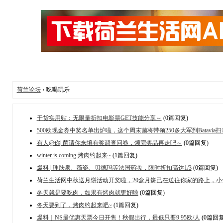
荷兰论坛
› 吃喝玩乐
干货实用贴：无限量折扣电影票GET技能分享～
(0篇回复)
500欧现金券中奖名单出炉啦，这个周末菌将带领250多大军到Batavia扫
有人@你| 菌请你来填有奖调查问卷，领完奖品再走吧～
(0篇回复)
winter is coming 烤肉约起来~
(1篇回复)
爆料 | 理肤泉、薇姿、贝德玛等法国药妆，限时折扣高达1/3
(0篇回复)
荷兰生活网中秋送月饼活动开奖啦，20盒月饼已在送往你家的路上，小
冬天就是要吃肉，如果有烤肉就更好啦
(0篇回复)
冬天要到了，烤肉约起来吧~
(1篇回复)
爆料｜NS最优惠天票今日开售！秋假出行，最低只要9.95欧/人
(0篇回复