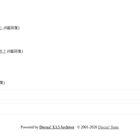
！
(0篇回复)
件？
(0篇回复)
复)
Powered by
Discuz! X3.5 Archiver
© 2001-2026
Discuz! Team
.