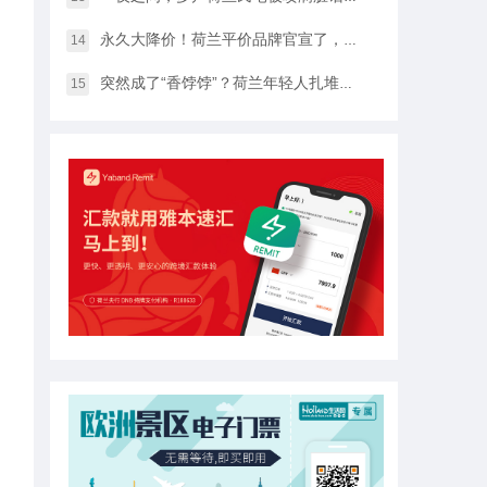
永久大降价！荷兰平价品牌官宣了，将硬扛Temu和SHEIN
14
突然成了“香饽饽”？荷兰年轻人扎堆当老师，发生了什么？
15