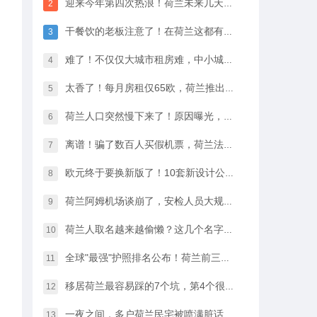
迎来今年第四次热浪！荷兰未来几天最高33℃，八月中开始…
2
干餐饮的老板注意了！在荷兰这都有人偷，全过程很淡定
3
难了！不仅仅大城市租房难，中小城市的房租开始暴涨
4
太香了！每月房租仅65欧，荷兰推出学生住宿优惠福利…
5
荷兰人口突然慢下来了！原因曝光，不是因为没人生孩子
6
离谱！骗了数百人买假机票，荷兰法院竟然没判他坐牢
7
欧元终于要换新版了！10套新设计公布，你最喜欢哪一款？
8
荷兰阿姆机场谈崩了，安检人员大规模停工越来越近…
9
荷兰人取名越来越偷懒？这几个名字几乎满大街都是
10
全球"最强"护照排名公布！荷兰前三，中国护照进步很大
11
移居荷兰最容易踩的7个坑，第4个很多人都会中招…
12
一夜之间，多户荷兰民宅被喷满脏话，只因支持难民…
13