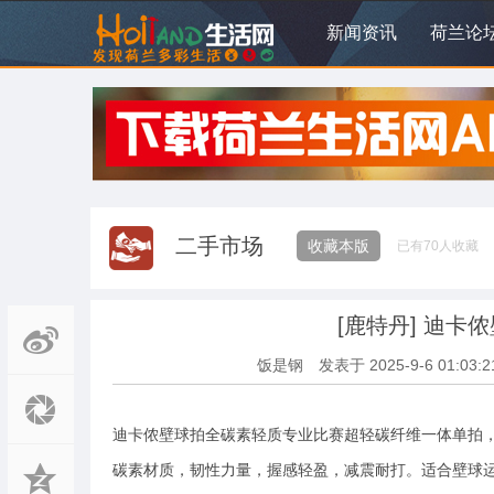
新闻资讯
荷兰论
二手市场
收藏本版
已有
70
人收藏
[鹿特丹]
迪卡侬
饭是钢
发表于
2025-9-6 01:03:2
迪卡侬壁球拍全碳素轻质专业比赛超轻碳纤维一体单拍
碳素材质，韧性力量，握感轻盈，减震耐打。适合壁球