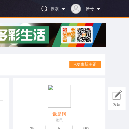
搜索
帐号
+发表新主题
饭是钢
渔民
25
5
463