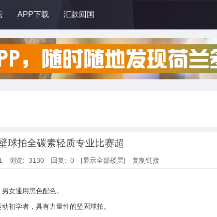
坛
APP下载
汇款回国
壁球拍全碳素轻质专业比赛超
1
浏览: 3130
回复: 0
[显示全部楼层]
复制链接
，男女通用黑色配色。
运动初学者，具有力量性的坚固球拍。