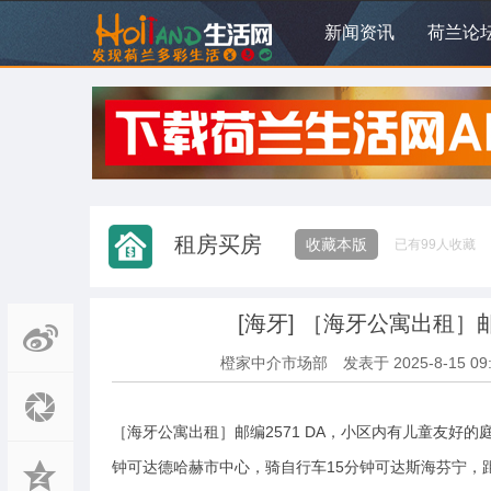
新闻资讯
荷兰论
租房买房
收藏本版
已有
99
人收藏
[海牙]
［海牙公寓出租］邮
橙家中介市场部
发表于
2025-8-15 09
［海牙公寓出租］邮编2571 DA，小区内有儿童友好
钟可达德哈赫市中心，骑自行车15分钟可达斯海芬宁，距离