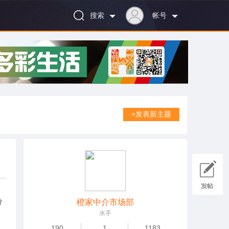
搜索
帐号
+发表新主题
分
橙家中介市场部
水手
190
1
1183