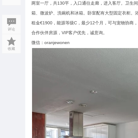
两室一厅，共130平，入口通往走廊，进入客厅。卫生
箱、微波炉、洗碗机和冰箱。卧室配有大型固定衣柜。
租金€1900，能源等级C，最少12个月，可与宠物协
评论
合作伙伴房源，VIP客户优先，诚意询。
微信：oranjewonen
收藏