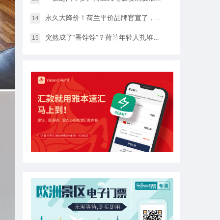
永久大降价！荷兰平价品牌官宣了，将硬扛Temu和SHEIN
14
突然成了“香饽饽”？荷兰年轻人扎堆当老师，发生了什么？
15