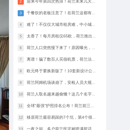
迎来今年第四次热浪！荷兰未来几天最高33℃，八月中开始…
2
干餐饮的老板注意了！在荷兰这都有人偷，全过程很淡定
3
难了！不仅仅大城市租房难，中小城市的房租开始暴涨
4
太香了！每月房租仅65欧，荷兰推出学生住宿优惠福利…
5
荷兰人口突然慢下来了！原因曝光，不是因为没人生孩子
6
离谱！骗了数百人买假机票，荷兰法院竟然没判他坐牢
7
欧元终于要换新版了！10套新设计公布，你最喜欢哪一款？
8
荷兰阿姆机场谈崩了，安检人员大规模停工越来越近…
9
荷兰人取名越来越偷懒？这几个名字几乎满大街都是
10
全球"最强"护照排名公布！荷兰前三，中国护照进步很大
11
移居荷兰最容易踩的7个坑，第4个很多人都会中招…
12
一夜之间，多户荷兰民宅被喷满脏话，只因支持难民…
13