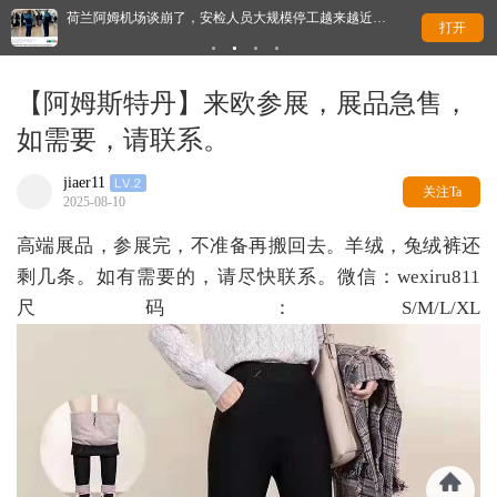
荷兰阿姆机场谈崩了，安检人员大规模停工越来越近…
太
打开
【阿姆斯特丹】来欧参展，展品急售，
如需要，请联系。
jiaer11
关注Ta
2025-08-10
高端展品，参展完，不准备再搬回去。羊绒，兔绒裤还
剩几条。如有需要的，请尽快联系。微信：wexiru811
尺码：S/M/L/XL