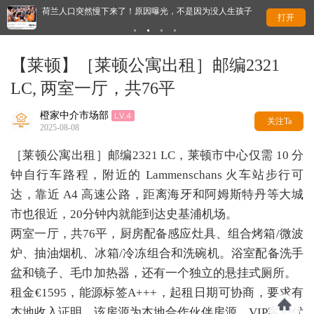
荷兰人口突然慢下来了！原因曝光，不是因为没人生孩子
荷
打开
【莱顿】［莱顿公寓出租］邮编2321
LC, 两室一厅，共76平
橙家中介市场部
关注Ta
2025-08-08
［莱顿公寓出租］邮编2321 LC，莱顿市中心仅需 10 分
钟自行车路程，附近的 Lammenschans 火车站步行可
达，靠近 A4 高速公路，距离海牙和阿姆斯特丹等大城
市也很近，20分钟内就能到达史基浦机场。
两室一厅，共76平，厨房配备感应灶具、组合烤箱/微波
炉、抽油烟机、冰箱/冷冻组合和洗碗机。浴室配备洗手
盆和镜子、毛巾加热器，还有一个独立的悬挂式厕所。
租金€1595，能源标签A+++，起租日期可协商，要求有
本地收入证明，该房源为本地合作伙伴房源，VIP客户优