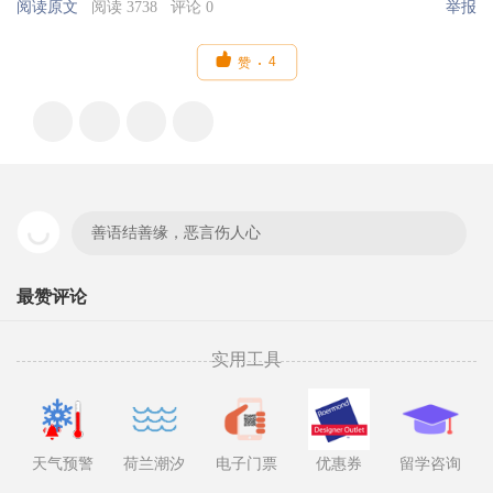
阅读原文
阅读 3738
评论 0
举报

4
赞
善语结善缘，恶言伤人心
最赞评论
实用工具
天气预警
荷兰潮汐
电子门票
优惠券
留学咨询