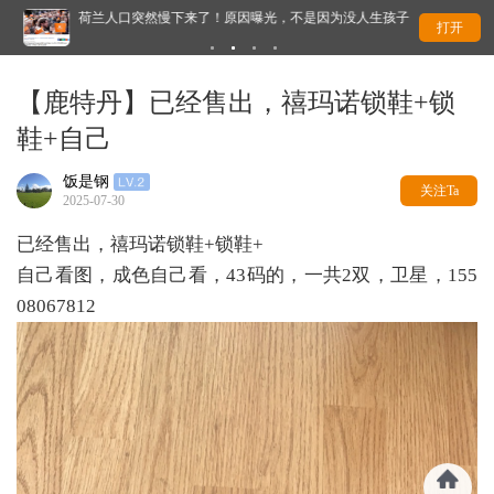
荷兰人口突然慢下来了！原因曝光，不是因为没人生孩子
难
打开
【鹿特丹】已经售出，禧玛诺锁鞋+锁
鞋+自己
饭是钢
关注Ta
2025-07-30
已经售出，禧玛诺锁鞋+锁鞋+
自己看图，成色自己看，43码的，一共2双，卫星，155
08067812