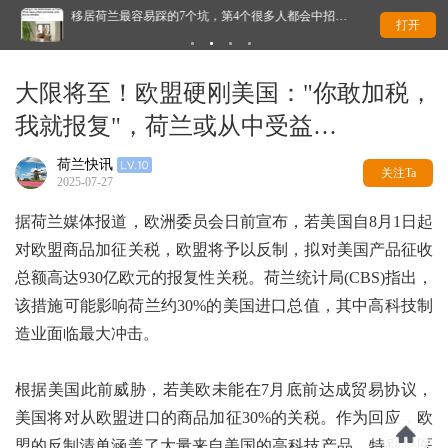
移居荷兰最容易踩的7个坑，第4个很多人都会中招…
荷
打开
大限将至！欧盟硬刚美国："你敢加税，
我就报复"，荷兰或从中受益…
荷兰快讯
关注Ta
2025-07-27
据荷兰媒体报道，欧洲委员会日前宣布，若美国自8月1日起
对欧盟商品加征关税，欧盟将予以反制，拟对美国产品征收
总额高达930亿欧元的报复性关税。荷兰统计局(CBS)指出，
该措施可能影响荷兰约30%的美国进口总值，其中高科技制
造业面临最大冲击。
根据美国此前威胁，若美欧未能在7月底前达成贸易协议，
美国将对从欧盟进口的商品加征30%的关税。作为回应，欧
盟的反制清单涵盖了大量来自美国的高科技产品，特别是医