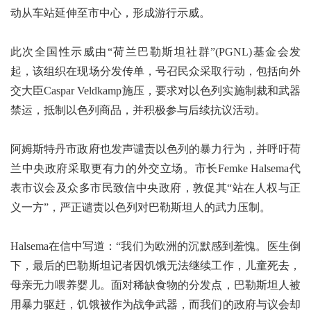
动从车站延伸至市中心，形成游行示威。
此次全国性示威由“荷兰巴勒斯坦社群”(PGNL)基金会发
起，该组织在现场分发传单，号召民众采取行动，包括向外
交大臣Caspar Veldkamp施压，要求对以色列实施制裁和武器
禁运，抵制以色列商品，并积极参与后续抗议活动。
阿姆斯特丹市政府也发声谴责以色列的暴力行为，并呼吁荷
兰中央政府采取更有力的外交立场。市长Femke Halsema代
表市议会及众多市民致信中央政府，敦促其“站在人权与正
义一方”，严正谴责以色列对巴勒斯坦人的武力压制。
Halsema在信中写道：“我们为欧洲的沉默感到羞愧。医生倒
下，最后的巴勒斯坦记者因饥饿无法继续工作，儿童死去，
母亲无力喂养婴儿。面对稀缺食物的分发点，巴勒斯坦人被
用暴力驱赶，饥饿被作为战争武器，而我们的政府与议会却