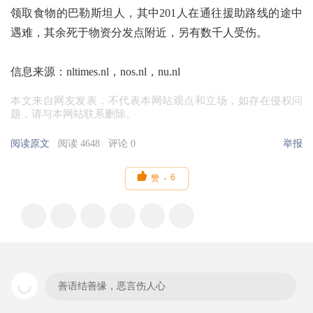
领取食物的巴勒斯坦人，其中201人在通往援助路线的途中
遇难，其余死于物资分发点附近，另有数千人受伤。
信息来源：nltimes.nl，nos.nl，nu.nl
本文来自网友发表，不代表本网站观点和立场，如存在侵权问
题，请与本网站联系删除。
阅读原文
阅读 4648
评论 0
举报

6
赞
善语结善缘，恶言伤人心