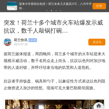
迎来今年第四次热浪！荷兰未来几天最高33℃，八月中开
荷
打开
始…
突发！荷兰十多个城市火车站爆发示威
抗议，数千人敲锅打碗…
荷兰快讯
关注Ta
2025-07-26
据荷兰媒体报道，周四晚间，荷兰多个城市的火车站迎来大
规模示威活动，数千名民众走上街头，抗议以色列对加沙地
带的人道封锁，并呼吁结束当地的饥荒和人道危机。
抗议者手持饭盘、锅具和勺子，以象征性方式表达以色列阻
止物资进入加沙的愤怒。现场可见大量巴勒斯坦国旗。