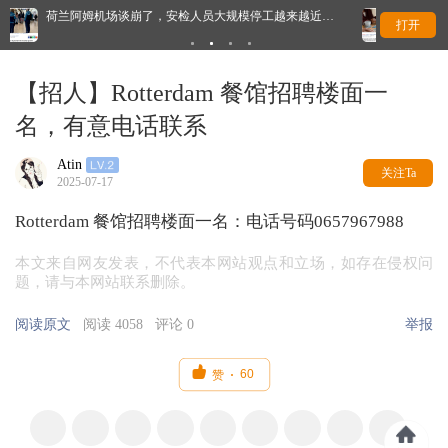
，安检人员大规模停工越来越近…
太香了！每月房租仅65欧，荷兰推
打开
【招人】Rotterdam 餐馆招聘楼面一
名，有意电话联系
Atin
关注Ta
2025-07-17
Rotterdam 餐馆招聘楼面一名：电话号码0657967988
本文来自网友发表，不代表本网站观点和立场，如存在侵权问
题，请与本网站联系删除。
阅读原文
阅读 4058
评论 0
举报

60
赞