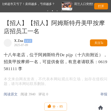
亏得越多？
荷兰人口突然慢下来了！原因曝光，不是因为没人生孩子
打开
【招人】【招人】阿姆斯特丹美甲按摩
店招员工一名
X.Zna
关注Ta
2025-07-09
十八年老店，位于阿姆斯特丹De pijp（十六街附近），
招美甲按摩师一名，可提供食宿，有意者请联系：0619
581111 李
本文来自网友发表，不代表本网站观点和立场，如存在侵权问
题，请与本网站联系删除。
阅读原文
阅读 3940
评论 0
举报

85
赞