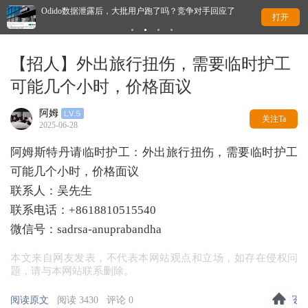
Odido数据泄露后，大批用户跑了吗？竞争对手回应了
移
打开
【招人】外出旅行扭伤，需要临时护工
可能几个小时，价格面议
阿姆
关注Ta
2025-06-28
阿姆斯特丹请临时护工：外出旅行扭伤，需要临时护工
可能几个小时，价格面议
联系人：吴先生
联系电话：+8618810515540
微信号：sadrsa-anuprabandha
本文来自网友发表，不代表本网站观点和立场，如存在侵权问
题，请与本网站联系删除。
阅读原文
阅读 3430
评论 0
举报