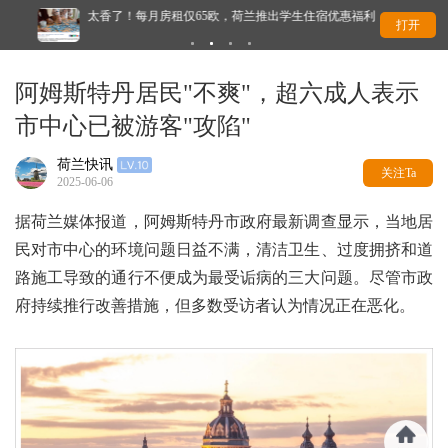
太香了！每月房租仅65欧，荷兰推出学生住宿优惠福利…
难
打开
阿姆斯特丹居民"不爽"，超六成人表示
市中心已被游客"攻陷"
荷兰快讯
关注Ta
2025-06-06
据荷兰媒体报道，阿姆斯特丹市政府最新调查显示，当地居
民对市中心的环境问题日益不满，清洁卫生、过度拥挤和道
路施工导致的通行不便成为最受诟病的三大问题。尽管市政
府持续推行改善措施，但多数受访者认为情况正在恶化。