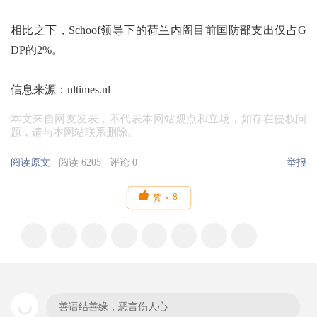
相比之下，Schoof领导下的荷兰内阁目前国防部支出仅占G
DP的2%。
信息来源：nltimes.nl
本文来自网友发表，不代表本网站观点和立场，如存在侵权问
题，请与本网站联系删除。
阅读原文
阅读 6205
评论 0
举报

8
赞
善语结善缘，恶言伤人心