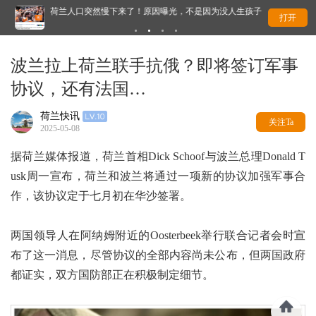
荷兰人口突然慢下来了！原因曝光，不是因为没人生孩子
这
打开
波兰拉上荷兰联手抗俄？即将签订军事
协议，还有法国…
荷兰快讯
关注Ta
2025-05-08
据荷兰媒体报道，荷兰首相Dick Schoof与波兰总理Donald T
usk周一宣布，荷兰和波兰将通过一项新的协议加强军事合
作，该协议定于七月初在华沙签署。
两国领导人在阿纳姆附近的Oosterbeek举行联合记者会时宣
布了这一消息，尽管协议的全部内容尚未公布，但两国政府
都证实，双方国防部正在积极制定细节。