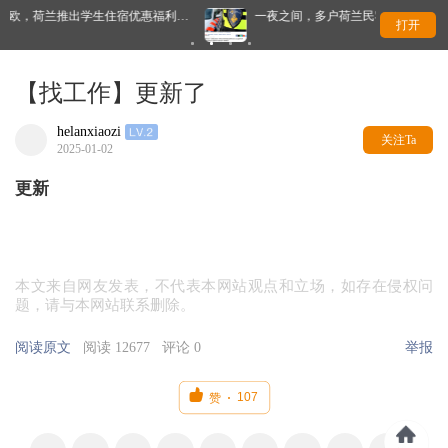
宿优惠福利…
一夜之间，多户荷兰民宅被喷满脏话，只因支持难民…
打开
【找工作】更新了
helanxiaozi
关注Ta
2025-01-02
更新
本文来自网友发表，不代表本网站观点和立场，如存在侵权问
题，请与本网站联系删除。
阅读原文
阅读 12677
评论 0
举报

107
赞