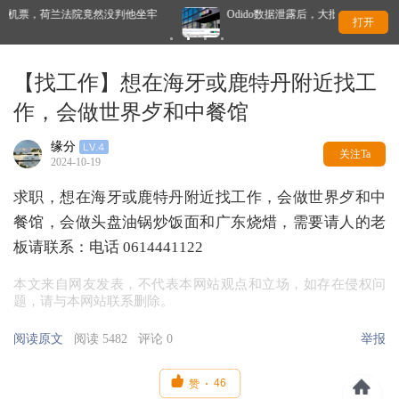
判他坐牢
Odido数据泄露后，大批用户跑了吗？竞争对手回应了
打开
【找工作】想在海牙或鹿特丹附近找工
作，会做世界歺和中餐馆
缘分
关注Ta
2024-10-19
求职，想在海牙或鹿特丹附近找工作，会做世界歺和中
餐馆，会做头盘油锅炒饭面和广东烧焟，需要请人的老
板请联系：电话 0614441122
本文来自网友发表，不代表本网站观点和立场，如存在侵权问
题，请与本网站联系删除。
阅读原文
阅读 5482
评论 0
举报

46
赞