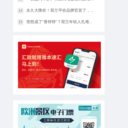
永久大降价！荷兰平价品牌官宣了，将硬扛Temu和SHEIN
14
突然成了“香饽饽”？荷兰年轻人扎堆当老师，发生了什么？
15