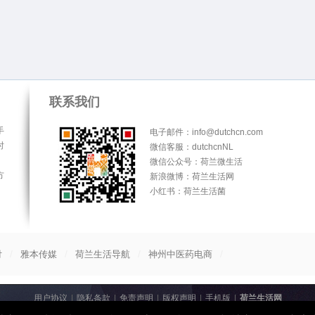
联系我们
手
电子邮件：info@dutchcn.com
时
微信客服：dutchcnNL
微信公众号：荷兰微生活
方
新浪微博：荷兰生活网
小红书：荷兰生活菌
/
/
/
/
付
雅本传媒
荷兰生活导航
神州中医药电商
用户协议
|
隐私条款
|
免责声明
|
版权声明
|
手机版
|
荷兰生活网
© 2013-2026
荷兰生活网
All Rights Reserved