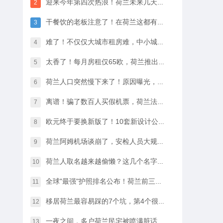
迎来今年第四次热浪！荷兰未来几天最高33℃，八月中开始…
2
干餐饮的老板注意了！在荷兰这都有人偷，全过程很淡定
3
难了！不仅仅大城市租房难，中小城市的房租开始暴涨
4
太香了！每月房租仅65欧，荷兰推出学生住宿优惠福利…
5
荷兰人口突然慢下来了！原因曝光，不是因为没人生孩子
6
离谱！骗了数百人买假机票，荷兰法院竟然没判他坐牢
7
欧元终于要换新版了！10套新设计公布，你最喜欢哪一款？
8
荷兰阿姆机场谈崩了，安检人员大规模停工越来越近…
9
荷兰人取名越来越偷懒？这几个名字几乎满大街都是
10
全球"最强"护照排名公布！荷兰前三，中国护照进步很大
11
移居荷兰最容易踩的7个坑，第4个很多人都会中招…
12
一夜之间，多户荷兰民宅被喷满脏话，只因支持难民…
13