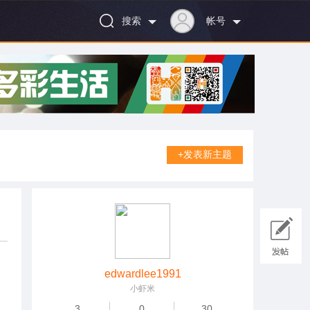
搜索
帐号
+发表新主题
edwardlee1991
小虾米
3
0
30