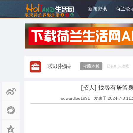
新闻资讯
荷兰论
求职招聘
收藏本版
已有
81
人收藏
[招人]
找尋有居留身
edwardlee1991
发表于
2024-7-8 11: