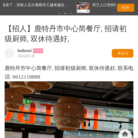
荷兰人口突然慢下来了！原因曝光，不是因为没人生孩子
永久
打开
【招人】鹿特丹市中心简餐厅, 招请初
级厨师, 双休待遇好,
hotbowl
关注Ta
2024-05-30
鹿特丹市中心简餐厅, 招请初级厨师, 双休待遇好, 联系电
话: 0612118888