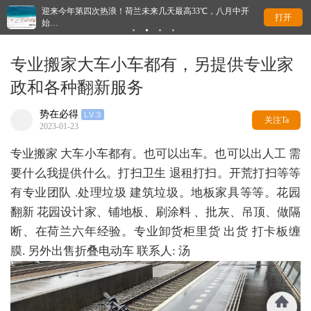
迎来今年第四次热浪！荷兰未来几天最高33℃，八月中开
永久
打开
始…
专业搬家大车小车都有，另提供专业家
政和各种翻新服务
势在必得
关注Ta
2023-01-23
专业搬家 大车小车都有。也可以出车。也可以出人工 需
要什么我提供什么。打扫卫生 退租打扫。开荒打扫等等
有专业团队 .处理垃圾 建筑垃圾。地板家具等等。花园
翻新 花园设计家、铺地板、刷涂料 、批灰、吊顶、做隔
断、在荷兰六年经验。专业卸货柜里货 出货 打卡板缠
膜. 另外出售折叠电动车 联系人: 汤