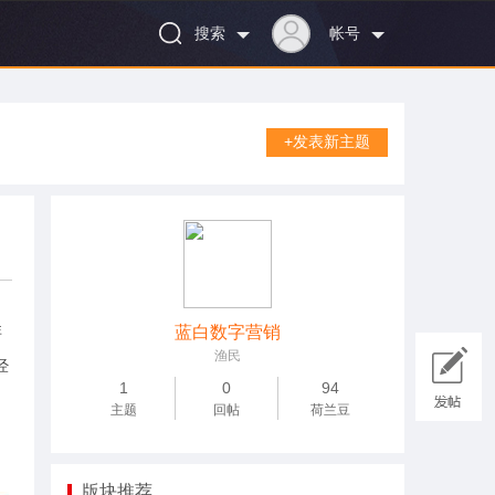
搜索
帐号
+发表新主题
非
蓝白数字营销
渔民
经
1
0
94
主题
回帖
荷兰豆
版块推荐