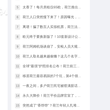
太香了！每月房租仅65欧，荷兰推出学生住宿优惠福利…
5
荷兰人口突然慢下来了！原因曝光，不是因为没人生孩子
6
离谱！骗了数百人买假机票，荷兰法院竟然没判他坐牢
7
欧元终于要换新版了！10套新设计公布，你最喜欢哪一款？
8
荷兰阿姆机场谈崩了，安检人员大规模停工越来越近…
9
荷兰人取名越来越偷懒？这几个名字几乎满大街都是
10
全球"最强"护照排名公布！荷兰前三，中国护照进步很大
11
移居荷兰最容易踩的7个坑，第4个很多人都会中招…
12
一夜之间，多户荷兰民宅被喷满脏话，只因支持难民…
13
永久大降价！荷兰平价品牌官宣了，将硬扛Temu和SHEIN
14
突然成了“香饽饽”？荷兰年轻人扎堆当老师，发生了什么？
15