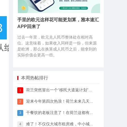
手里的欧元这样花可能更划算，雅本速汇
APP回来了
过去一年里，欧元兑人民币整体处在相对高
位。这意味着，如果收入同样是一份，但来源
是欧洲，那么在换算成人民币之后，能拿到的
实际价值会更高一些。
本周热帖排行
荷兰突然冒出一个“移民大遣返计划”，64万人已经签字支持
1
迎来今年第四次热浪！荷兰未来几天最高33℃，八月中开始…
2
干餐饮的老板注意了！在荷兰这都有人偷，全过程很淡定
3
难了！不仅仅大城市租房难，中小城市的房租开始暴涨
4