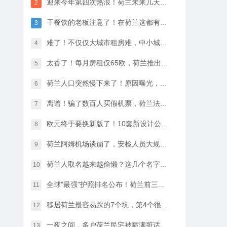
迎来今年第四次热浪！荷兰未来几天最高33℃，八月中开始…
2
干餐饮的老板注意了！在荷兰这都有人偷，全过程很淡定
3
难了！不仅仅大城市租房难，中小城市的房租开始暴涨
4
太香了！每月房租仅65欧，荷兰推出学生住宿优惠福利…
5
荷兰人口突然慢下来了！原因曝光，不是因为没人生孩子
6
离谱！骗了数百人买假机票，荷兰法院竟然没判他坐牢
7
欧元终于要换新版了！10套新设计公布，你最喜欢哪一款？
8
荷兰阿姆机场谈崩了，安检人员大规模停工越来越近…
9
荷兰人取名越来越偷懒？这几个名字几乎满大街都是
10
全球"最强"护照排名公布！荷兰前三，中国护照进步很大
11
移居荷兰最容易踩的7个坑，第4个很多人都会中招…
12
一夜之间，多户荷兰民宅被喷满脏话，只因支持难民…
13