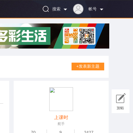
搜索
帐号
+发表新主题
上课时
舵手
70
9
2427