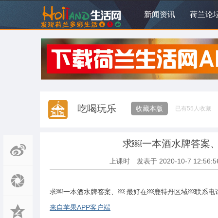
新闻资讯
荷兰论
吃喝玩乐
收藏本版
已有
55
人收藏
求￼一本酒水牌答案、
上课时
发表于
2020-10-7 12:56:5
求￼一本酒水牌答案、￼ 最好在￼鹿特丹区域￼联系电话、0
来自苹果APP客户端