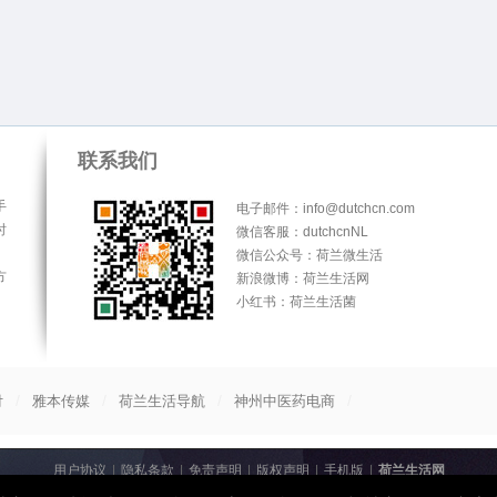
联系我们
手
电子邮件：info@dutchcn.com
时
微信客服：dutchcnNL
微信公众号：荷兰微生活
方
新浪微博：荷兰生活网
小红书：荷兰生活菌
/
/
/
/
付
雅本传媒
荷兰生活导航
神州中医药电商
用户协议
|
隐私条款
|
免责声明
|
版权声明
|
手机版
|
荷兰生活网
© 2013-2026
荷兰生活网
All Rights Reserved