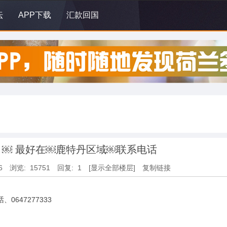
坛
APP下载
汇款回国
￼ 最好在￼鹿特丹区域￼联系电话
6
浏览: 15751
回复: 1
[显示全部楼层]
复制链接
647277333