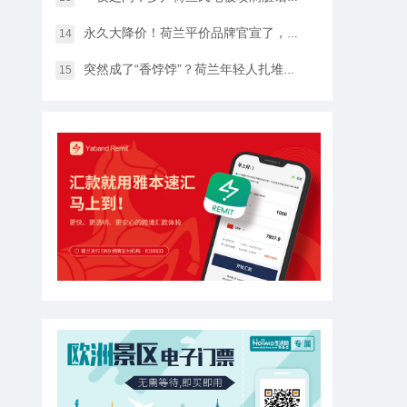
永久大降价！荷兰平价品牌官宣了，将硬扛Temu和SHEIN
14
突然成了“香饽饽”？荷兰年轻人扎堆当老师，发生了什么？
15