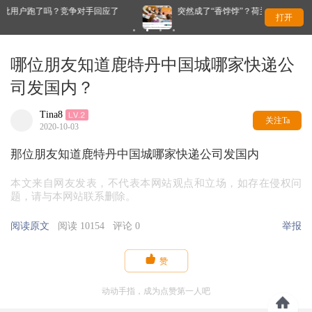
对手回应了
突然成了“香饽饽”？荷兰年轻人扎堆当老师，发生了什么？
打开
哪位朋友知道鹿特丹中国城哪家快递公
司发国内？
Tina8
关注Ta
2020-10-03
那位朋友知道鹿特丹中国城哪家快递公司发国内
本文来自网友发表，不代表本网站观点和立场，如存在侵权问
题，请与本网站联系删除。
阅读原文
阅读 10154
评论 0
举报

赞
动动手指，成为点赞第一人吧