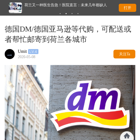
荷兰又一种医生告急！医院直言：未来几年都缺人
这
打开
德国DM/德国亚马逊等代购，可配送或
者帮忙邮寄到荷兰各城市
Umit
关注Ta
2020-05-08