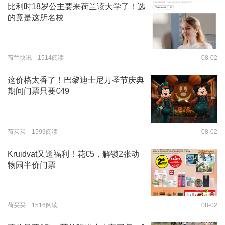
比利时18岁公主要来荷兰读大学了！选
的竟是这所名校
荷兰快讯 1514阅读
08-02
这价格太香了！巴黎迪士尼万圣节庆典
期间门票只要€49
荷买买 1599阅读
08-02
Kruidvat又送福利！花€5，解锁2张动
物园半价门票
荷买买 1516阅读
08-02