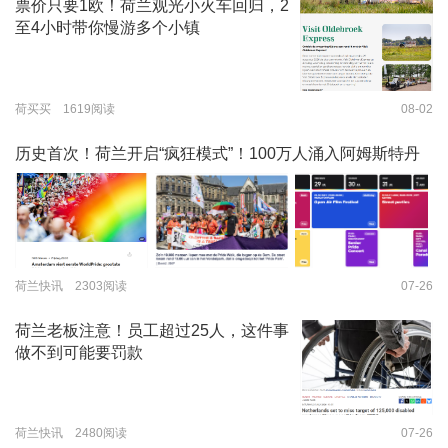
票价只要1欧！荷兰观光小火车回归，2
至4小时带你慢游多个小镇
荷买买 1619阅读
08-02
历史首次！荷兰开启“疯狂模式”！100万人涌入阿姆斯特丹
荷兰快讯 2303阅读
07-26
荷兰老板注意！员工超过25人，这件事
做不到可能要罚款
荷兰快讯 2480阅读
07-26