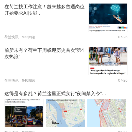
在荷兰找工作注意！越来越多普通岗位
开始要求AI技能…
荷兰快讯 932阅读
07-26
前所未有？荷兰下周或迎历史首次“第4
次热浪”
荷兰快讯 946阅读
07-26
这得是有多乱？荷兰这里正式实行“夜间禁入令”…