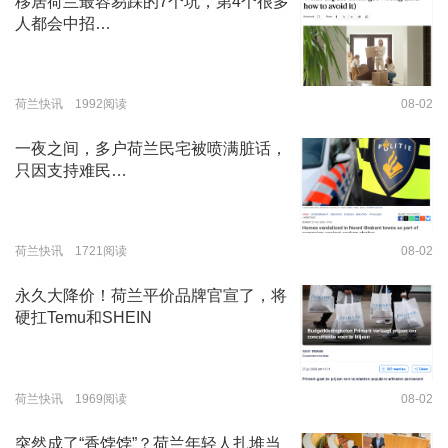
移居荷兰最容易踩的7个坑，第4个很多
人都会中招…
荷兰快讯 1992阅读
08-02
一夜之间，多户荷兰民宅被喷满脏话，
只因支持难民…
荷兰快讯 1721阅读
08-02
永久大降价！荷兰平价品牌官宣了，将
硬扛Temu和SHEIN
荷兰快讯 1969阅读
08-02
突然成了“香饽饽”？荷兰年轻人扎堆当