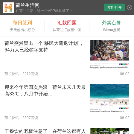
荷兰生活网
立即打开
下拉刷新
在荷兰生活，这一个APP就足够了！
每日签到
汇款回国
外卖点餐
天天签出小积分
从荷兰汇款至中国
iMenu点餐
荷兰突然冒出一个“移民大遣返计划”，
64万人已经签字支持
荷兰快讯 2212阅读
08-02
迎来今年第四次热浪！荷兰未来几天最
高33℃，八月中开始…
荷兰快讯 2397阅读
08-02
干餐饮的老板注意了！在荷兰这都有人