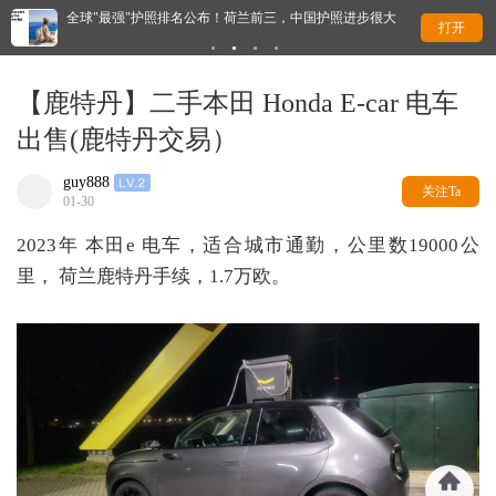
全球"最强"护照排名公布！荷兰前三，中国护照进步很大
离
打开
【鹿特丹】二手本田 Honda E-car 电车
出售(鹿特丹交易）
guy888
关注Ta
01-30
2023年 本田e 电车，适合城市通勤，公里数19000公
里， 荷兰鹿特丹手续，1.7万欧。