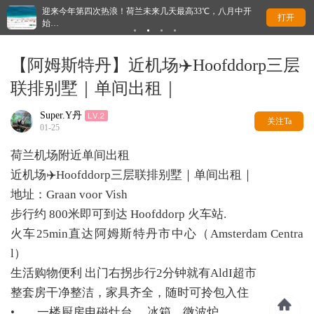
迎来今年第四次热浪！荷兰未来几天最高33℃，八月中开
荷
打开
始…
【阿姆斯特丹】近机场✈️Hoofddorp三层
联排别墅｜单间出租｜
Super.Y丹
关注Ta
01-25
荷兰机场附近单间出租
近机场✈️Hoofddorp三层联排别墅｜单间出租｜
地址：Graan voor Vish
步行约 800米即可到达 Hoofddorp 火车站.
火车25min直达阿姆斯特丹市中心（Amsterdam Centra
l）
生活购物便利 出门右拐步行2分钟就有AldI超市
整套房干净整洁，家具齐全，随时可拎包入住
• 一楼厨房电磁灶台 、冰箱、微波炉、