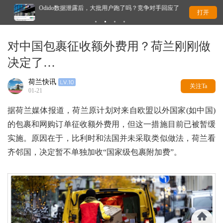
Odido数据泄露后，大批用户跑了吗？竞争对手回应了
为
打开
对中国包裹征收额外费用？荷兰刚刚做
决定了…
荷兰快讯
关注Ta
01-21
据荷兰媒体报道，荷兰原计划对来自欧盟以外国家(如中国)
的包裹和网购订单征收额外费用，但这一措施目前已被暂缓
实施。原因在于，比利时和法国并未采取类似做法，荷兰看
齐邻国，决定暂不单独加收“国家级包裹附加费”。