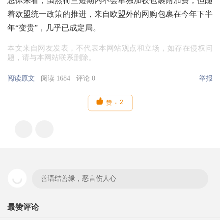
总体来看，虽然荷兰短期内不会单独加收包裹附加费，但随
着欧盟统一政策的推进，来自欧盟外的网购包裹在今年下半
年“变贵”，几乎已成定局。
本文来自网友发表，不代表本网站观点和立场，如存在侵权问
题，请与本网站联系删除。
阅读原文
阅读 1684
评论 0
举报

2
赞
善语结善缘，恶言伤人心
最赞评论