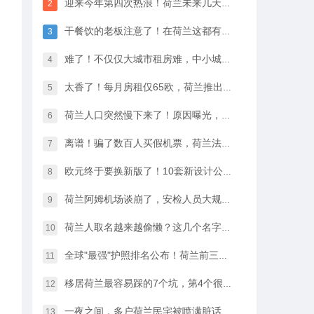
迎来今年第四次热浪！荷兰未来几天最高33℃，八月中开始…
2
干餐饮的老板注意了！在荷兰这都有人偷，全过程很淡定
3
难了！不仅仅大城市租房难，中小城市的房租开始暴涨
4
太香了！每月房租仅65欧，荷兰推出学生住宿优惠福利…
5
荷兰人口突然慢下来了！原因曝光，不是因为没人生孩子
6
离谱！骗了数百人买假机票，荷兰法院竟然没判他坐牢
7
欧元终于要换新版了！10套新设计公布，你最喜欢哪一款？
8
荷兰阿姆机场谈崩了，安检人员大规模停工越来越近…
9
荷兰人取名越来越偷懒？这几个名字几乎满大街都是
10
全球"最强"护照排名公布！荷兰前三，中国护照进步很大
11
移居荷兰最容易踩的7个坑，第4个很多人都会中招…
12
一夜之间，多户荷兰民宅被喷满脏话，只因支持难民…
13