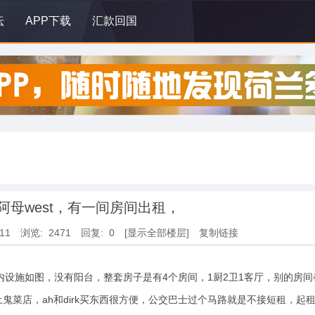
坛
APP下载
汇款回国
阿母west，有一间房间出租，
:11
浏览: 2471
回复: 0
[显示全部楼层]
复制链接
屋内设施如图，没有阳台，整套房子是有4个房间，1厨2卫1客厅，别的房间
菜店，ah和dirk买东西很方便，公交巴士过个马路就是不接短租，起租