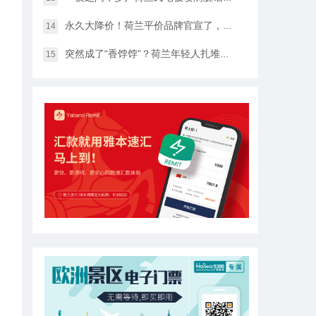
永久大降价！荷兰平价品牌官宣了，将硬扛Temu和SHEIN
14
突然成了“香饽饽”？荷兰年轻人扎堆当老师，发生了什么？
15