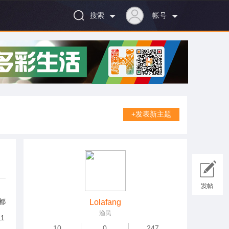
搜索
帐号
+发表新主题
都
Lolafang
渔民
1
10
0
247