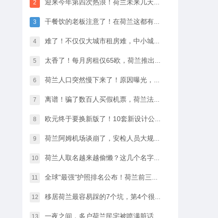
迎来今年第四次热浪！荷兰未来几天最高33℃，八月中开始…
2
干餐饮的老板注意了！在荷兰这都有人偷，全过程很淡定
3
难了！不仅仅大城市租房难，中小城市的房租开始暴涨
4
太香了！每月房租仅65欧，荷兰推出学生住宿优惠福利…
5
荷兰人口突然慢下来了！原因曝光，不是因为没人生孩子
6
离谱！骗了数百人买假机票，荷兰法院竟然没判他坐牢
7
欧元终于要换新版了！10套新设计公布，你最喜欢哪一款？
8
荷兰阿姆机场谈崩了，安检人员大规模停工越来越近…
9
荷兰人取名越来越偷懒？这几个名字几乎满大街都是
10
全球"最强"护照排名公布！荷兰前三，中国护照进步很大
11
移居荷兰最容易踩的7个坑，第4个很多人都会中招…
12
一夜之间，多户荷兰民宅被喷满脏话，只因支持难民…
13