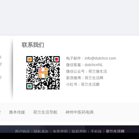
联系我们
手
电子邮件：info@dutchcn.com
时
微信客服：dutchcnNL
微信公众号：荷兰微生活
方
新浪微博：荷兰生活网
小红书：荷兰生活菌
/
/
/
/
付
雅本传媒
荷兰生活导航
神州中医药电商
用户协议
|
隐私条款
|
免责声明
|
版权声明
|
手机版
|
荷兰生活网
© 2013-2026
荷兰生活网
All Rights Reserved