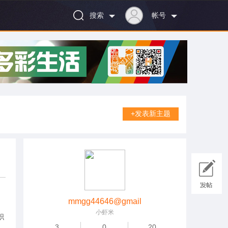
搜索
帐号
+发表新主题
mmgg44646@gmail
小虾米
职
3
0
20