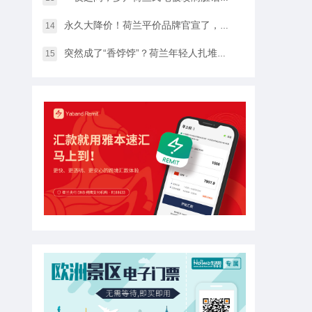
永久大降价！荷兰平价品牌官宣了，将硬扛Temu和SHEIN
14
突然成了“香饽饽”？荷兰年轻人扎堆当老师，发生了什么？
15