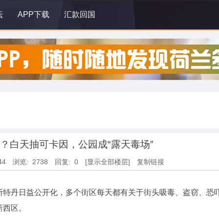
坛
APP下载
汇款回国
？白天抽可卡因，公园成“露天毒场”
44
浏览: 2738
回复: 0
[显示全部楼层]
复制链接
斯特丹日益公开化，多个街区每天都有关于街头吸毒、盗窃、恐
新西区。