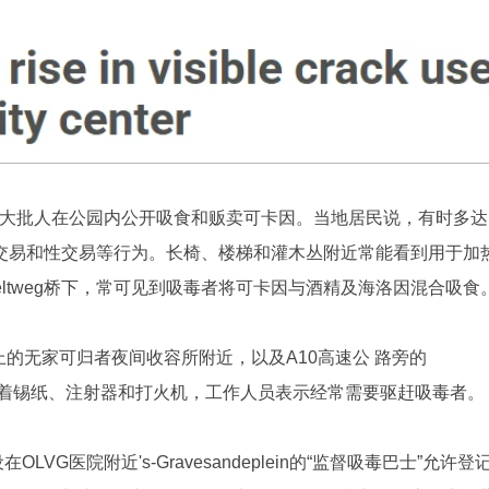
反映常有大批人在公园内公开吸食和贩卖可卡因。当地居民说，有时多达
交易和性交易等行为。长椅、楼梯和灌木丛附近常能看到用于加
asseltweg桥下，常可见到吸毒者将可卡因与酒精及海洛因混合吸食
weg上的无家可归者夜间收容所附近，以及A10高速公 路旁的
桥下散落着锡纸、注射器和打火机，工作人员表示经常需要驱赶吸毒者。
LVG医院附近's-Gravesandeplein的“监督吸毒巴士”允许登