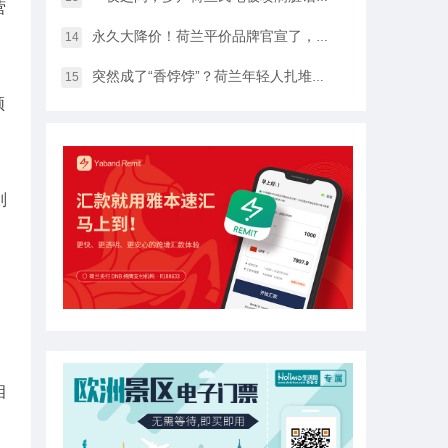
营
永久大降价！荷兰平价品牌官宣了，将硬扛Temu和SHEIN
14
突然成了“香饽饽”？荷兰年轻人扎堆当老师，发生了什么？
15
频
则
相