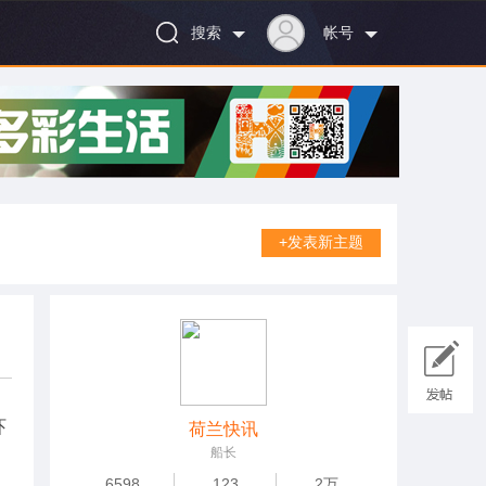
搜索
帐号
+发表新主题
吓
荷兰快讯
船长
6598
123
2万