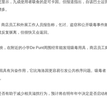
究显示，九成使用者吸食的是可卡因。但报道指出，自该巴士运
增多。
顽固问题。商店员工和外展工作人员报告称，乞讨、盗窃和公开吸毒事件
毒者被反复驱离，但很快又会返回。
扰。家长反映，在附近的小学De Punt周围经常能发现吸毒用具，商店员工
，由于可卡因具有兴奋作用，它比海洛因更容易引发公共秩序问题。吸毒者
间。
是否有助于减少相关滋扰行为，预计将在明年年中决定是否启动