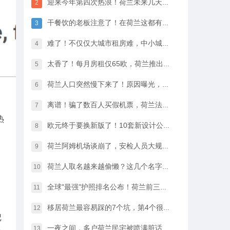
迎来今年第四次热浪！荷兰未来几天最高33℃，八月中开始…
2
干餐饮的老板注意了！在荷兰这都有人偷，全过程很淡定
3
难了！不仅仅大城市租房难，中小城市的房租开始暴涨
4
太香了！每月房租仅65欧，荷兰推出学生住宿优惠福利…
5
荷兰人口突然慢下来了！原因曝光，不是因为没人生孩子
6
离谱！骗了数百人买假机票，荷兰法院竟然没判他坐牢
7
热
欧元终于要换新版了！10套新设计公布，你最喜欢哪一款？
8
。
荷兰阿姆机场谈崩了，安检人员大规模停工越来越近…
9
荷兰人取名越来越偷懒？这几个名字几乎满大街都是
10
全球"最强"护照排名公布！荷兰前三，中国护照进步很大
11
移居荷兰最容易踩的7个坑，第4个很多人都会中招…
12
记
一夜之间，多户荷兰民宅被喷满脏话，只因支持难民…
13