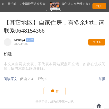
护照进步很大
荷兰人口突然慢下来了！原因曝光，不是因为没人生孩子
打开
【其它地区】自家住房，有多余地址 请
联系0648154366
Mandy4
关注Ta
2025-12-26
如题
本文来自网友发表，不代表本网站观点和立场，如存在侵权问
题，请与本网站联系删除。
阅读原文
阅读 2941
评论 0
举报

赞
动动手指，成为点赞第一人吧