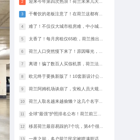
迎来今年第四次热浪！荷兰未来几天最高33℃，八月中开始…
2
干餐饮的老板注意了！在荷兰这都有人偷，全过程很淡定
3
难了！不仅仅大城市租房难，中小城市的房租开始暴涨
4
太香了！每月房租仅65欧，荷兰推出学生住宿优惠福利…
5
荷兰人口突然慢下来了！原因曝光，不是因为没人生孩子
6
离谱！骗了数百人买假机票，荷兰法院竟然没判他坐牢
7
欧元终于要换新版了！10套新设计公布，你最喜欢哪一款？
8
荷兰阿姆机场谈崩了，安检人员大规模停工越来越近…
9
荷兰人取名越来越偷懒？这几个名字几乎满大街都是
10
全球"最强"护照排名公布！荷兰前三，中国护照进步很大
11
移居荷兰最容易踩的7个坑，第4个很多人都会中招…
12
一夜之间，多户荷兰民宅被喷满脏话，只因支持难民…
13