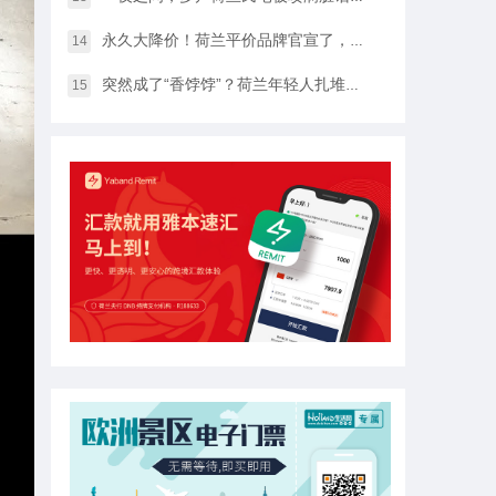
永久大降价！荷兰平价品牌官宣了，将硬扛Temu和SHEIN
14
突然成了“香饽饽”？荷兰年轻人扎堆当老师，发生了什么？
15