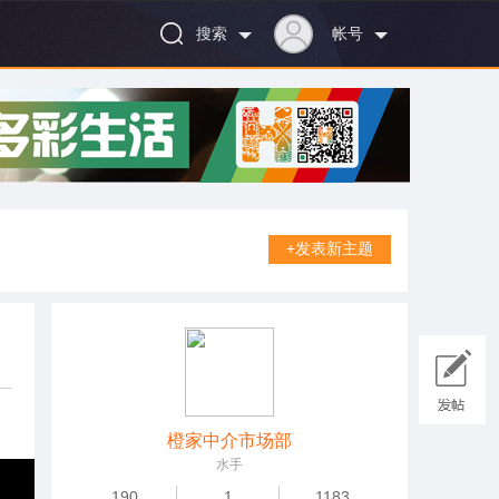
搜索
帐号
+发表新主题
橙家中介市场部
水手
190
1
1183