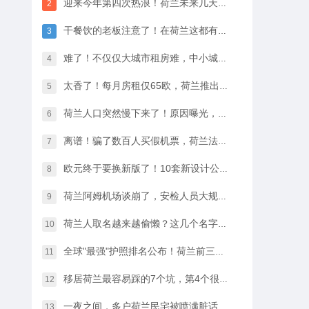
迎来今年第四次热浪！荷兰未来几天最高33℃，八月中开始…
2
干餐饮的老板注意了！在荷兰这都有人偷，全过程很淡定
3
难了！不仅仅大城市租房难，中小城市的房租开始暴涨
4
太香了！每月房租仅65欧，荷兰推出学生住宿优惠福利…
5
荷兰人口突然慢下来了！原因曝光，不是因为没人生孩子
6
离谱！骗了数百人买假机票，荷兰法院竟然没判他坐牢
7
欧元终于要换新版了！10套新设计公布，你最喜欢哪一款？
8
荷兰阿姆机场谈崩了，安检人员大规模停工越来越近…
9
荷兰人取名越来越偷懒？这几个名字几乎满大街都是
10
全球"最强"护照排名公布！荷兰前三，中国护照进步很大
11
移居荷兰最容易踩的7个坑，第4个很多人都会中招…
12
一夜之间，多户荷兰民宅被喷满脏话，只因支持难民…
13