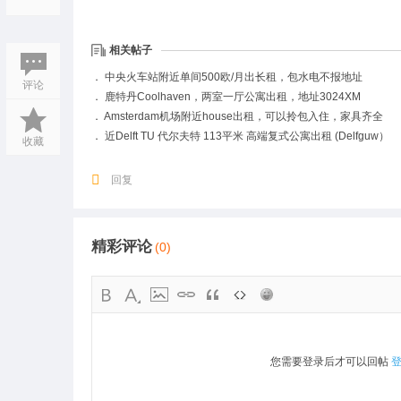
相关帖子
．
中央火车站附近单间500欧/月出长租，包水电不报地址
评论
．
鹿特丹Coolhaven，两室一厅公寓出租，地址3024XM
．
Amsterdam机场附近house出租，可以拎包入住，家具齐全
．
近Delft TU 代尔夫特 113平米 高端复式公寓出租 (Delfguw）
收藏
回复
精彩评论
(0)
您需要登录后才可以回帖