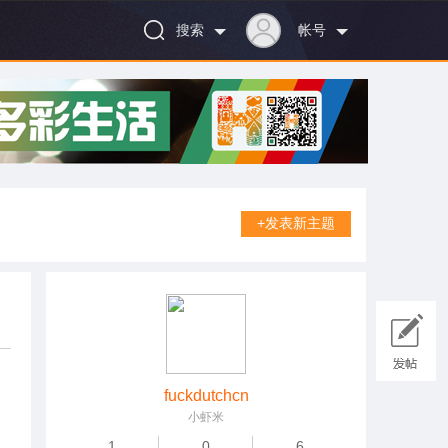
搜索
帐号
+发表新主题
fuckdutchcn
小虾米
1
0
6