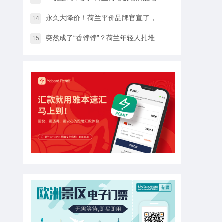
永久大降价！荷兰平价品牌官宣了，将硬扛Temu和SHEIN
14
突然成了“香饽饽”？荷兰年轻人扎堆当老师，发生了什么？
15