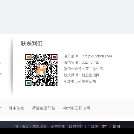
联系我们
手
电子邮件：info@dutchcn.com
时
微信客服：dutchcnNL
微信公众号：荷兰微生活
方
新浪微博：荷兰生活网
小红书：荷兰生活菌
/
/
/
/
付
雅本传媒
荷兰生活导航
神州中医药电商
用户协议
|
隐私条款
|
免责声明
|
版权声明
|
手机版
|
荷兰生活网
© 2013-2026
荷兰生活网
All Rights Reserved