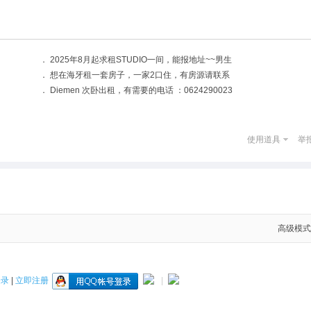
．
2025年8月起求租STUDIO一间，能报地址~~男生
．
想在海牙租一套房子，一家2口住，有房源请联系
．
Diemen 次卧出租，有需要的电话 ：0624290023
使用道具
举
高级模式
登录
|
立即注册
|