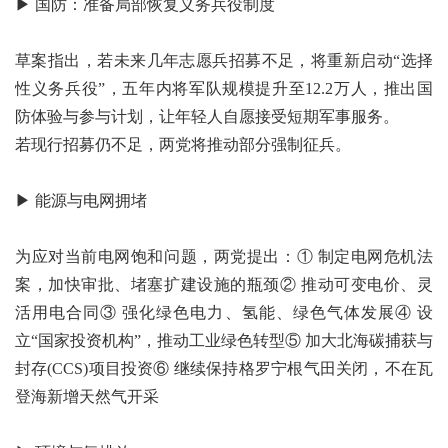
▶ 国防：准备局部恢复义务兵役制度
草案指出，若未来几年志愿兵招募不足，将重新启动“选择
性义务兵役”，五年内将军队规模提升至12.2万人，推出国
防体验与参与计划，让年轻人自愿接受短期军事服务。
若现行招募仍不足，两党将推动部分强制征兵。
▶ 能源与电网拥堵
为应对当前电网饱和问题，两党提出：① 制定电网危机法
案，加快审批、堵塞扩建设施的瓶颈② 推动可变电价、灵
活用电合同③ 强化绿色电力、氢能、绿色气体发展④ 设
立“国家投资机构”，推动工业绿色转型⑤ 加大北海碳捕获与
封存(CCS)项目投资⑥ 继续保持格罗宁根气田关闭，不在瓦
登海新增天然气开采