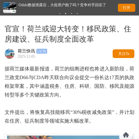
？
Odido数据泄露后，大批用户跑了吗？竞争对手回应了
离
打开
官宣！荷兰或迎大转变！移民政策、住
房建设、征兵制度全面改革
荷兰快讯
关注Ta
2025-12-05
据荷兰媒体最新报道，荷兰的组阁进程也将进入新阶段，荷
兰政党D66与CDA昨天联合向议会提交一份长达17页的执政
框架草案，其中涵盖税务、住房、科研、国防、移民及能源
转型等多个关键政策方向。
文件提出，将恢复高技能移民“30%税收减免政策”，并计划
在住房、征兵制度等领域实施大幅改革。