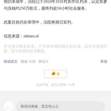
他仍未成年，法院已于2024年10月对其作出判决，认定其参
与洗钱约250万欧元，最终判处50小时社会服务。
此案目前仍在审理中，法院将择日宣判。
信息来源：nltimes.nl
本文来自网友发表，不代表本网站观点和立场，如存在侵权问
题，请与本网站联系删除。
阅读原文
阅读 3128
评论 0
举报

赞
动动手指，成为点赞第一人吧
善语结善缘，恶言伤人心