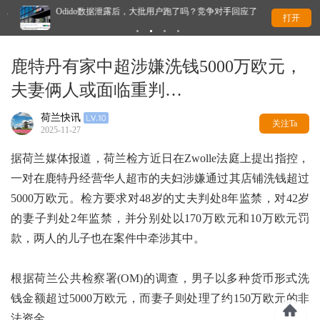
Odido数据泄露后，大批用户跑了吗？竞争对手回应了
干
打开
鹿特丹有家中超涉嫌洗钱5000万欧元，
夫妻俩人或面临重判…
荷兰快讯
关注Ta
2025-11-27
据荷兰媒体报道，荷兰检方近日在Zwolle法庭上提出指控，
一对在鹿特丹经营华人超市的夫妇涉嫌通过其店铺洗钱超过
5000万欧元。检方要求对48岁的丈夫判处8年监禁，对42岁
的妻子判处2年监禁，并分别处以170万欧元和10万欧元罚
款，两人的儿子也在案件中牵涉其中。
根据荷兰公共检察署(OM)的调查，男子以多种货币形式洗
钱金额超过5000万欧元，而妻子则处理了约150万欧元的非
法资金。