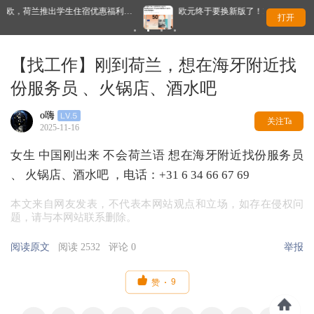
宿优惠福利…
欧元终于要换新版了！10套新设计公布，你最喜欢哪一款？
打开
【找工作】刚到荷兰，想在海牙附近找
份服务员 、火锅店、酒水吧
o嗨
关注Ta
2025-11-16
女生 中国刚出来 不会荷兰语 想在海牙附近找份服务员
、 火锅店、酒水吧 ，电话：+31 6 34 66 67 69
本文来自网友发表，不代表本网站观点和立场，如存在侵权问
题，请与本网站联系删除。
阅读原文
阅读 2532
评论 0
举报

9
赞