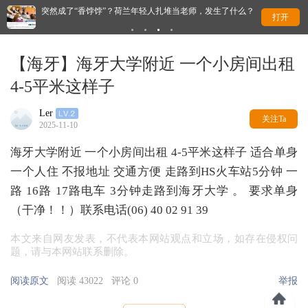
持
突然成了“香饽饽”？荷兰年轻人扎堆当老师，发生了什么？
Od
打开
【海牙】海牙大学附近 一个小房间出租
4-5平米这样子
Ler
关注Ta
2025-11-10
海牙大学附近 一个小房间出租 4-5平米这样子 适合单身
一个人住 不报地址 交通方便 走路到HS火车站5分钟 一
路 16路 17路电车 3分钟走路到海牙大学 。 要求单身
（干净！！）联系电话(06) 40 02 91 39
本文来自网友发表，不代表本网站观点和立场，如存在侵权问
题，请与本网站联系删除。
阅读原文
阅读 43022
评论 0
举报